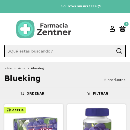
3 CUOTAS SIN INTÉRES 💳
0
Inicio
>
Marca
>
Blueking
Blueking
2 productos
ORDENAR
FILTRAR
GRATIS