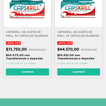
CAPSKRILL DE ACEITE DE
CAPSKRILL DE ACEITE DE
KRILL 40 CAPSULAS BLANDAS
KRILL 24 CAPSULAS BLANDAS
-
30
% OFF
-
40
% OFF
$71.750,00
$44.370,00
$102.500,00
$73.950,00
$64.575,00
con
$39.933,00
con
Transferencia o depósito
Transferencia o depósito
3
x
$23.916,67
sin interés
3
x
$14.790,00
sin interés