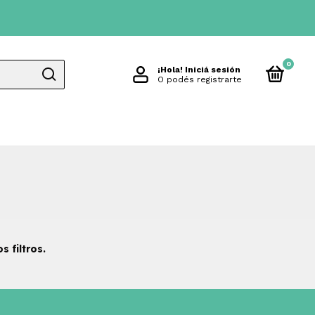
0
¡Hola!
Iniciá sesión
O podés registrarte
 filtros.