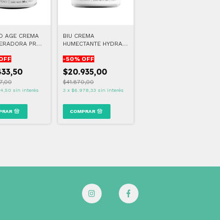
RO AGE CREMA
BIU CREMA
ERADORA PRO-
HUMECTANTE HYDRA-
ENCE 08/26)
BALM (VENCE 09/26)
OFF
-
50
% OFF
433,50
$20.935,00
7,00
$41.870,00
44,50
sin interés
3
x
$6.978,33
sin interés