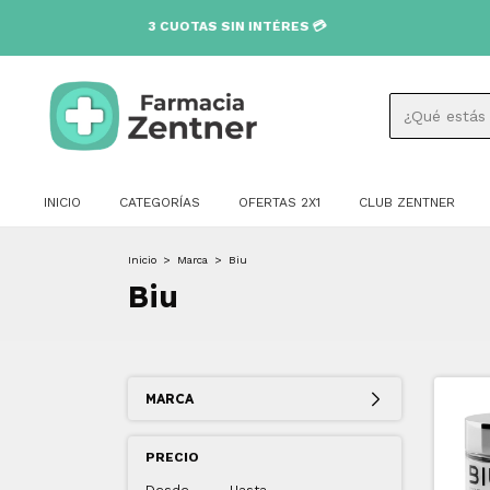
3 CUOTAS SIN INTÉRES 💳
INICIO
CATEGORÍAS
OFERTAS 2X1
CLUB ZENTNER
Inicio
>
Marca
>
Biu
Biu
MARCA
PRECIO