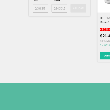
Desde
Hasta
APLICAR
BIU P
REGEN
AGE (V
-
50
% 
$21.
$42.86
3
x
$7.1