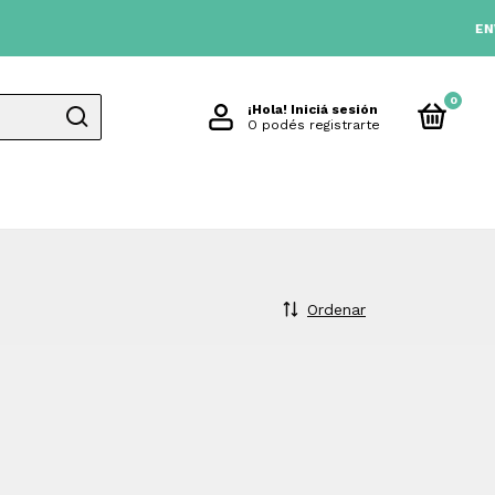
ENVIO G
0
¡Hola!
Iniciá sesión
O podés registrarte
Ordenar