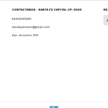
CONTACTANOS - SANTA FE CAPITAL CP: 3000
RE
543425912681
tiendazentner@gmail.com
San Jeronimo 3101