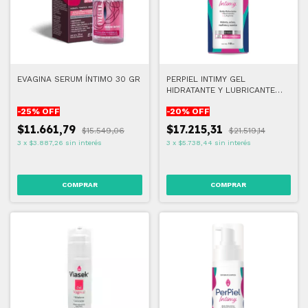
EVAGINA SERUM ÍNTIMO 30 GR
PERPIEL INTIMY GEL
HIDRATANTE Y LUBRICANTE
LOCIÓN 100 ML
-
25
% OFF
-
20
% OFF
$11.661,79
$17.215,31
$15.549,06
$21.519,14
3
x
$3.887,26
sin interés
3
x
$5.738,44
sin interés