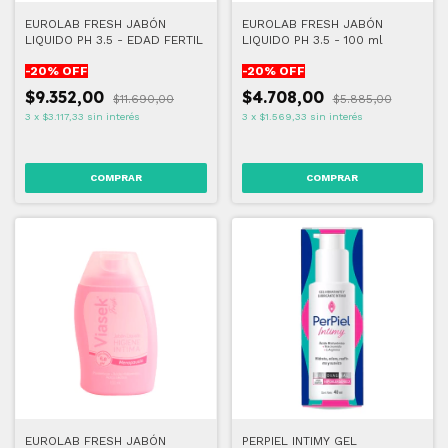
EUROLAB FRESH JABÓN
EUROLAB FRESH JABÓN
LIQUIDO PH 3.5 - EDAD FERTIL
LIQUIDO PH 3.5 - 100 ml
-
20
% OFF
-
20
% OFF
$9.352,00
$4.708,00
$11.690,00
$5.885,00
3
x
$3.117,33
sin interés
3
x
$1.569,33
sin interés
EUROLAB FRESH JABÓN
PERPIEL INTIMY GEL