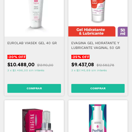
EUROLAB VIASEK GEL 40 GR
EVAGINA GEL HIDRATANTE Y
LUBRICANTE VAGINAL 50 GR
-
20
% OFF
-
25
% OFF
$10.488,00
$9.437,08
$13.110,00
$12.582,78
3
x
$3.496,00
sin interés
3
x
$3.145,69
sin interés