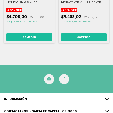
LIQUIDO PH 6.8 - 100 ml
HIDRATANTE Y LUBRICANTE
LOCIÓN 40 ML
-
20
% OFF
-
20
% OFF
$4.708,00
$9.438,02
$5.885,00
$11.797,52
3
x
$1.569,33
sin interés
3
x
$3.146,01
sin interés
INFORMACIÓN
CONTACTANOS - SANTA FE CAPITAL CP: 3000