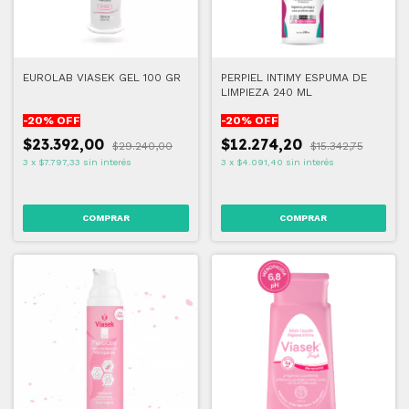
EUROLAB VIASEK GEL 100 GR
PERPIEL INTIMY ESPUMA DE
LIMPIEZA 240 ML
-
20
% OFF
-
20
% OFF
$23.392,00
$12.274,20
$29.240,00
$15.342,75
3
x
$7.797,33
sin interés
3
x
$4.091,40
sin interés