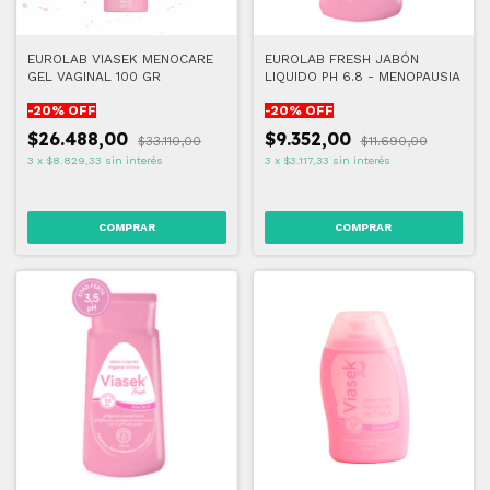
EUROLAB VIASEK MENOCARE
EUROLAB FRESH JABÓN
GEL VAGINAL 100 GR
LIQUIDO PH 6.8 - MENOPAUSIA
-
20
% OFF
-
20
% OFF
$26.488,00
$9.352,00
$33.110,00
$11.690,00
3
x
$8.829,33
sin interés
3
x
$3.117,33
sin interés