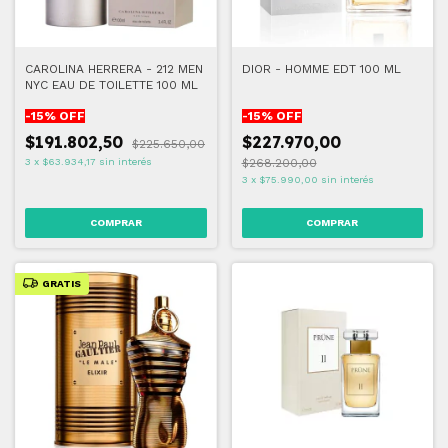
CAROLINA HERRERA - 212 MEN
DIOR - HOMME EDT 100 ML
NYC EAU DE TOILETTE 100 ML
-
15
% OFF
-
15
% OFF
$191.802,50
$227.970,00
$225.650,00
3
x
$63.934,17
sin interés
$268.200,00
3
x
$75.990,00
sin interés
GRATIS