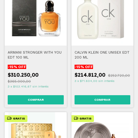
ARMANI STRONGER WITH YOU
CALVIN KLEIN ONE UNISEX EDT
EDT 100 ML
200 ML
-
15
% OFF
-
15
% OFF
$310.250,00
$214.812,00
$252.720,00
$365.000,00
3
x
$71.604,00
sin interés
3
x
$103.416,67
sin interés
GRATIS
GRATIS