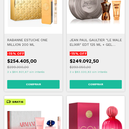
RABANNE ESTUCHE ONE
JEAN PAUL GAULTIER "LE MALE
MILLION 200 ML
ELIXIR" EDT 125 ML + GEL
75ML
-
15
% OFF
-
15
% OFF
$254.405,00
$249.092,50
$299.300,00
$293.050,00
3
x
$84.801,67
sin interés
3
x
$83.030,83
sin interés
GRATIS