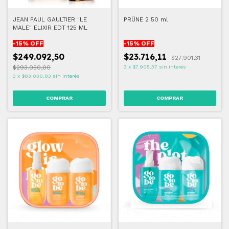
JEAN PAUL GAULTIER "LE
PRÜNE 2 50 ml
MALE" ELIXIR EDT 125 ML
-
15
% OFF
-
15
% OFF
$249.092,50
$23.716,11
$27.901,31
$293.050,00
3
x
$7.905,37
sin interés
3
x
$83.030,83
sin interés