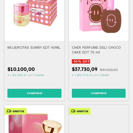
MUJERCITAS SUNNY EDT 40ML
CHER PERFUME DELI CHOCO
CAKE EDT 75 ml
-
10
% OFF
$10.100,00
$37.730,09
$41.922,32
3
x
$3.366,67
sin interés
3
x
$12.576,70
sin interés
GRATIS
GRATIS