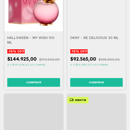
HALLOWEEN - MY WISH 100
DKNY - BE DELICIOUS 30 ML
ML
-
15
% OFF
-
15
% OFF
$144.925,00
$92.565,00
$170.500,00
$108.900,00
3
x
$48.308,33
sin interés
3
x
$30.855,00
sin interés
GRATIS