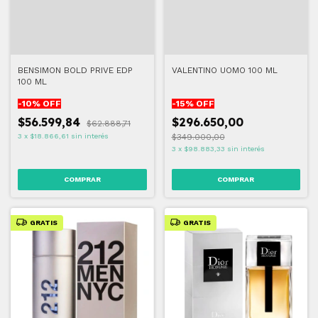
BENSIMON BOLD PRIVE EDP
VALENTINO UOMO 100 ML
100 ML
-
10
% OFF
-
15
% OFF
$56.599,84
$296.650,00
$62.888,71
3
x
$18.866,61
sin interés
$349.000,00
3
x
$98.883,33
sin interés
GRATIS
GRATIS