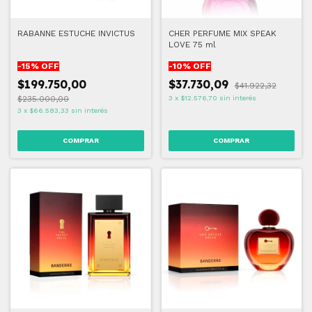
RABANNE ESTUCHE INVICTUS
CHER PERFUME MIX SPEAK
LOVE 75 ml
-
15
% OFF
-
10
% OFF
$199.750,00
$37.730,09
$41.922,32
$235.000,00
3
x
$12.576,70
sin interés
3
x
$66.583,33
sin interés