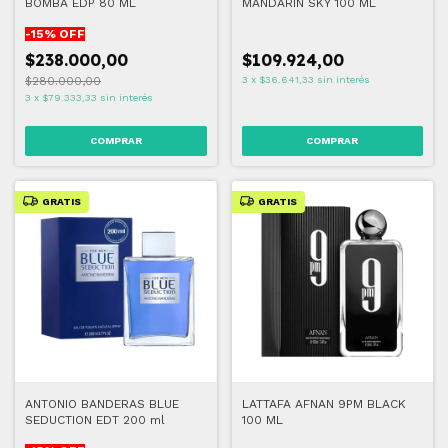
BOMBA EDP 80 ML
MANDARIN SKY 100 ML
-
15
% OFF
$238.000,00
$109.924,00
$280.000,00
3
x
$36.641,33
sin interés
3
x
$79.333,33
sin interés
GRATIS
GRATIS
ANTONIO BANDERAS BLUE
LATTAFA AFNAN 9PM BLACK
SEDUCTION EDT 200 ml
100 ML