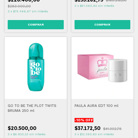
$180.215,00
$283.000,00
3
x
$51.060,92
sin interés
3
x
$75.466,67
sin interés
GO TO BE THE PLOT TWITS
PAULA AURA EDT 100 ml
BRUMA 250 ml
-
10
% OFF
$20.500,00
$37.172,50
$41.302,78
3
x
$6.833,33
sin interés
3
x
$12.390,83
sin interés