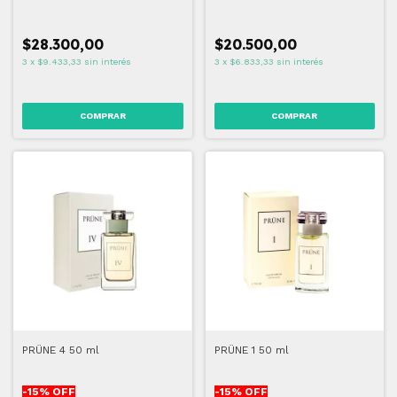
$28.300,00
$20.500,00
3
x
$9.433,33
sin interés
3
x
$6.833,33
sin interés
PRÜNE 4 50 ml
PRÜNE 1 50 ml
-
15
% OFF
-
15
% OFF