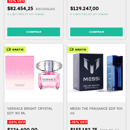
-
15
% OFF
$82.454,25
$129.247,00
$97.005,00
3
x
$27.484,75
sin interés
3
x
$43.082,33
sin interés
GRATIS
GRATIS
VERSACE BRIGHT CRYSTAL
MESSI THE FRAGANCE EDP 100
EDT 90 ML
ml
-
20
% OFF
-
15
% OFF
$226.400,00
$153.182,75