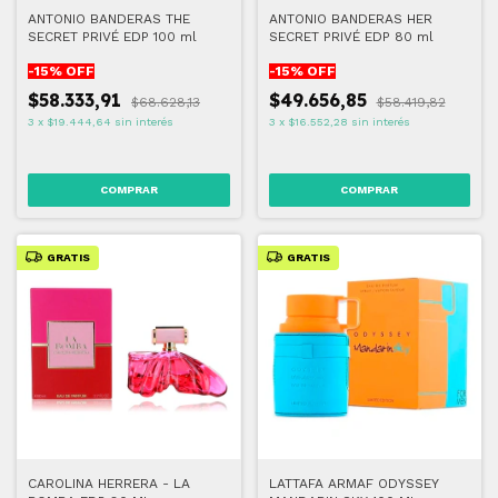
ANTONIO BANDERAS THE
ANTONIO BANDERAS HER
SECRET PRIVÉ EDP 100 ml
SECRET PRIVÉ EDP 80 ml
-
15
% OFF
-
15
% OFF
$58.333,91
$49.656,85
$68.628,13
$58.419,82
3
x
$19.444,64
sin interés
3
x
$16.552,28
sin interés
GRATIS
GRATIS
CAROLINA HERRERA - LA
LATTAFA ARMAF ODYSSEY