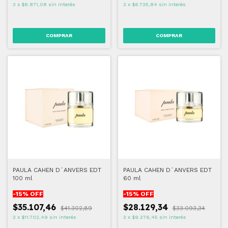
3
x
$8.871,08
sin interés
3
x
$6.735,84
sin interés
PAULA CAHEN D´ANVERS EDT
PAULA CAHEN D´ANVERS EDT
100 ml
60 ml
-
15
% OFF
-
15
% OFF
$35.107,46
$28.129,34
$41.302,89
$33.093,34
3
x
$11.702,49
sin interés
3
x
$9.376,45
sin interés