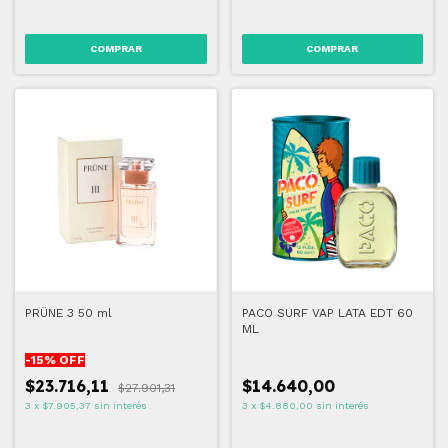
PRÜNE 3 50 ml
PACO SURF VAP LATA EDT 60
ML
-
15
% OFF
$23.716,11
$14.640,00
$27.901,31
3
x
$7.905,37
sin interés
3
x
$4.880,00
sin interés