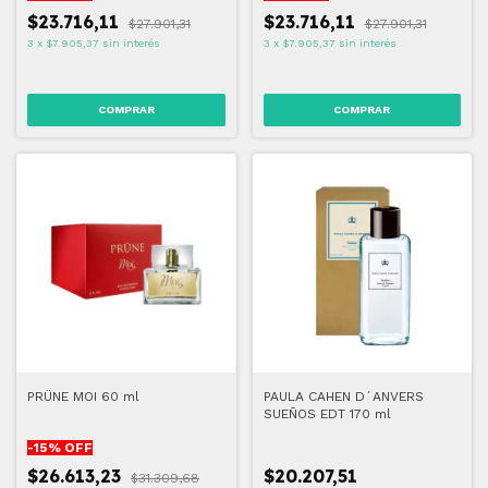
$23.716,11
$23.716,11
$27.901,31
$27.901,31
3
x
$7.905,37
sin interés
3
x
$7.905,37
sin interés
PRÜNE MOI 60 ml
PAULA CAHEN D´ANVERS
SUEÑOS EDT 170 ml
-
15
% OFF
$26.613,23
$20.207,51
$31.309,68