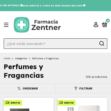
3 CUOTAS SIN
PAÍS DESDE $80.000 🚚
0
Inicio
>
Categorìas
>
Perfumes y Fragancias
Perfumes y
Fragancias
106 productos
ORDENAR
FILTRAR
GRATIS
GRATIS