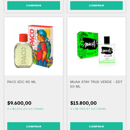
PACO EDC 90 ML
MUAA STAY TRUE VERDE - EDT
50 ML
$9.600,00
$15.800,00
3
x
$3.200,00
sin interés
3
x
$5.266,67
sin interés