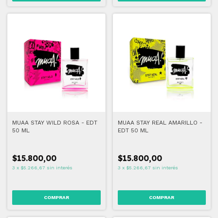
MUAA STAY WILD ROSA - EDT
MUAA STAY REAL AMARILLO -
50 ML
EDT 50 ML
$15.800,00
$15.800,00
3
x
$5.266,67
sin interés
3
x
$5.266,67
sin interés