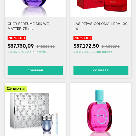
CHER PERFUME MIX WE
LAS PEPAS COLONIA HERA 100
MATTER 75 ml
ml
-
10
% OFF
-
10
% OFF
$37.730,09
$37.172,50
$41.922,32
$41.302,78
3
x
$12.576,70
sin interés
3
x
$12.390,83
sin interés
GRATIS