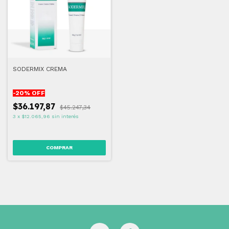
SODERMIX CREMA
-
20
% OFF
$36.197,87
$45.247,34
3
x
$12.065,96
sin interés