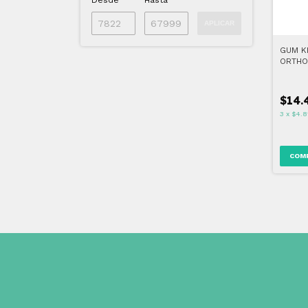
Desde
Hasta
APLICAR
GUM K
ORTHO
$14.
3
x
$4.8