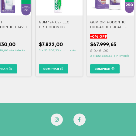
IT
GUM 124 CEPILLO
GUM ORTHODONTIC
DONTIC TRAVEL
ORTHODONTIC
ENJUAGUE BUCAL -
SIN ALCOHOL 250 ml
-
0
% OFF
430,00
$7.822,00
$67.999,65
10,00
sin interés
3
x
$2.607,33
sin interés
$10.461,00
3
x
$22.666,55
sin interés