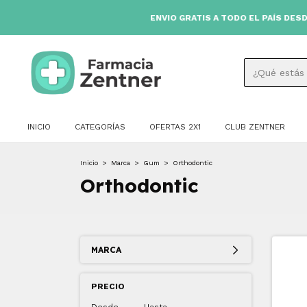
ENVIO GRATIS A TODO EL PAÍS DESDE $80
INICIO
CATEGORÍAS
OFERTAS 2X1
CLUB ZENTNER
Inicio
>
Marca
>
Gum
>
Orthodontic
Orthodontic
MARCA
PRECIO