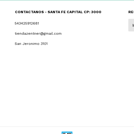
CONTACTANOS - SANTA FE CAPITAL CP: 3000
RE
543425912681
tiendazentner@gmail.com
San Jeronimo 3101