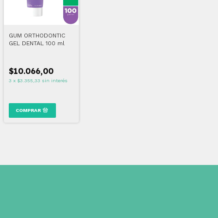
GUM ORTHODONTIC
GEL DENTAL 100 ml
$10.066,00
3
x
$3.355,33
sin interés