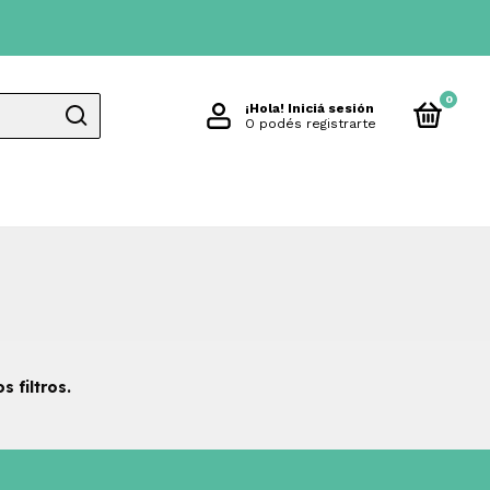
0
¡Hola!
Iniciá sesión
O podés registrarte
 filtros.