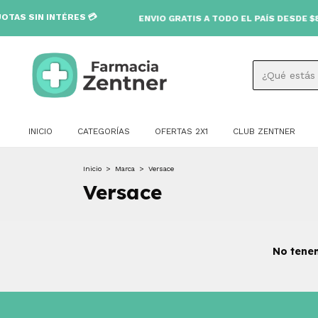
S SIN INTÉRES 💳
ENVIO GRATIS A TODO EL PAÍS DESDE $80.0
INICIO
CATEGORÍAS
OFERTAS 2X1
CLUB ZENTNER
Inicio
>
Marca
>
Versace
Versace
No tenem