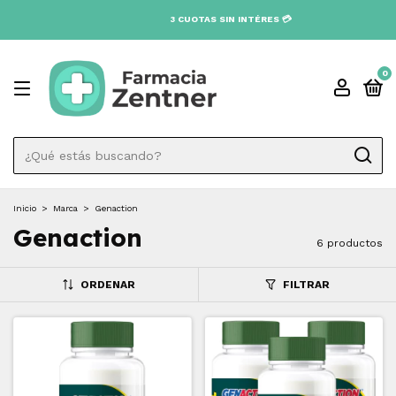
0
Inicio
>
Marca
>
Genaction
Genaction
6 productos
ORDENAR
FILTRAR