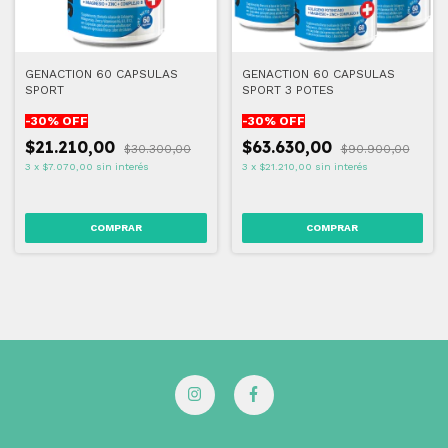
GENACTION 60 CAPSULAS
GENACTION 60 CAPSULAS
SPORT
SPORT 3 POTES
-
30
% OFF
-
30
% OFF
$21.210,00
$63.630,00
$30.300,00
$90.900,00
3
x
$7.070,00
sin interés
3
x
$21.210,00
sin interés