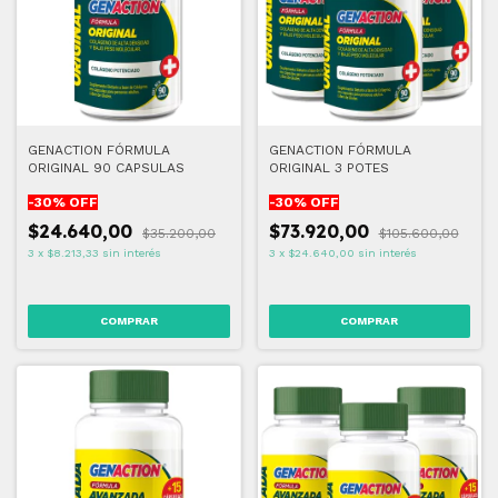
GENACTION FÓRMULA
GENACTION FÓRMULA
ORIGINAL 90 CAPSULAS
ORIGINAL 3 POTES
-
30
% OFF
-
30
% OFF
$24.640,00
$73.920,00
$35.200,00
$105.600,00
3
x
$8.213,33
sin interés
3
x
$24.640,00
sin interés