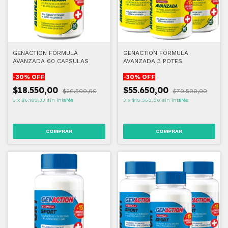
GENACTION FÓRMULA
GENACTION FÓRMULA
AVANZADA 60 CAPSULAS
AVANZADA 3 POTES
-
30
% OFF
-
30
% OFF
$18.550,00
$55.650,00
$26.500,00
$79.500,00
3
x
$6.183,33
sin interés
3
x
$18.550,00
sin interés