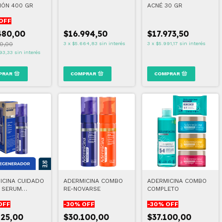
IÓN 400 GR
ACNÉ 30 GR
OFF
480,00
$16.994,50
$17.973,50
0,00
3
x
$5.664,83
sin interés
3
x
$5.991,17
sin interés
93,33
sin interés
ICINA CUIDADO
ADERMICINA COMBO
ADERMICINA COMBO
L SERUM
RE-NOVARSE
COMPLETO
ERADOR
OFF
-
30
% OFF
-
30
% OFF
125,00
$30.100,00
$37.100,00