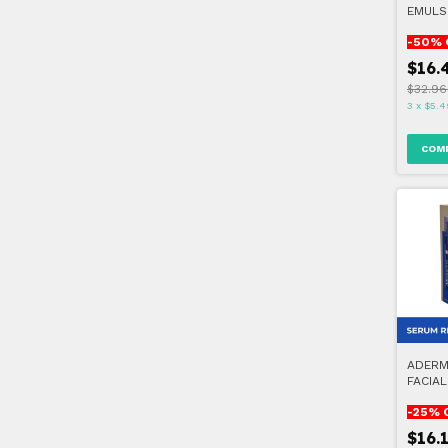
EMULS
-
50
% 
$16.
$32.96
3
x
$5.4
ADERM
FACIA
REGEN
-
25
% 
$16.