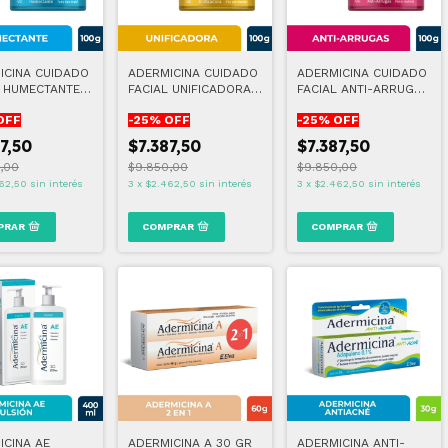
ICINA CUIDADO
ADERMICINA CUIDADO
ADERMICINA CUIDADO
L HUMECTANTE
FACIAL UNIFICADORA
FACIAL ANTI-ARRUGAS
100 GR
100 GR
OFF
-
25
% OFF
-
25
% OFF
7,50
$7.387,50
$7.387,50
,00
$9.850,00
$9.850,00
62,50
sin interés
3
x
$2.462,50
sin interés
3
x
$2.462,50
sin interés
ICINA AE
ADERMICINA A 30 GR
ADERMICINA ANTI-