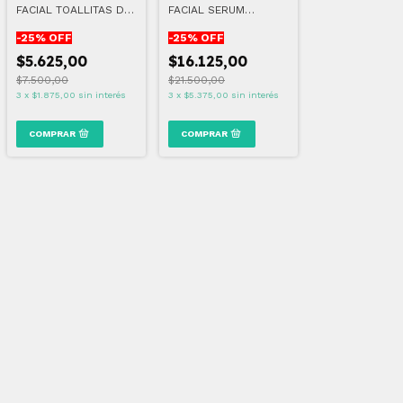
FACIAL TOALLITAS DE
FACIAL SERUM
LIMPIEZA
REVITALIZANTE
-
25
% OFF
-
25
% OFF
$5.625,00
$16.125,00
$7.500,00
$21.500,00
3
x
$1.875,00
sin interés
3
x
$5.375,00
sin interés