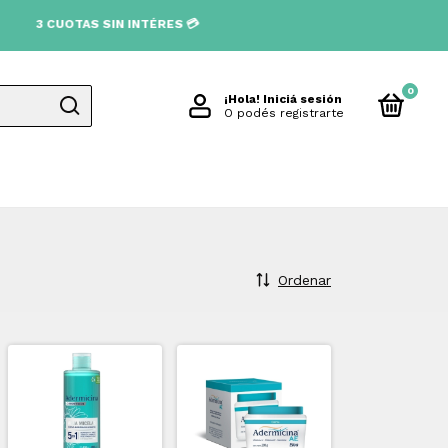
UOTAS SIN INTÉRES 💳
0
¡Hola!
Iniciá sesión
O podés registrarte
Ordenar