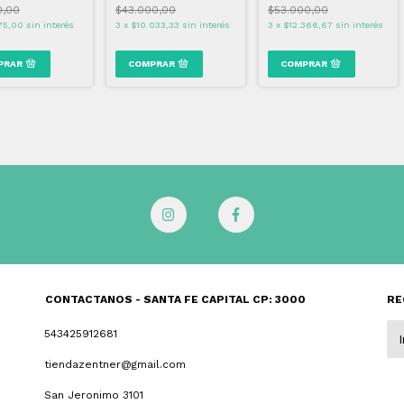
0,00
$43.000,00
$53.000,00
75,00
sin interés
3
x
$10.033,33
sin interés
3
x
$12.366,67
sin interés
CONTACTANOS - SANTA FE CAPITAL CP: 3000
RE
543425912681
tiendazentner@gmail.com
San Jeronimo 3101