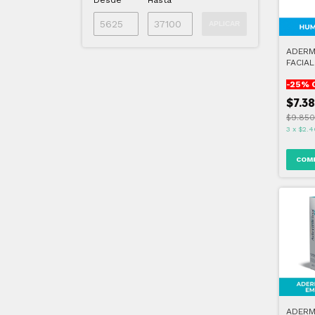
Desde
Hasta
APLICAR
ADERM
FACIA
100 GR
-
25
% 
$7.38
$9.850
3
x
$2.4
ADERM