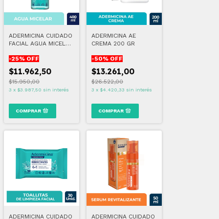
ADERMICINA CUIDADO
ADERMICINA AE
FACIAL AGUA MICELAR
CREMA 200 GR
400 ML
-
25
% OFF
-
50
% OFF
$11.962,50
$13.261,00
$15.950,00
$26.522,00
3
x
$3.987,50
sin interés
3
x
$4.420,33
sin interés
ADERMICINA CUIDADO
ADERMICINA CUIDADO