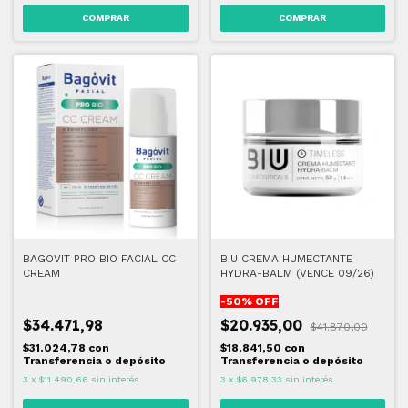
BAGOVIT PRO BIO FACIAL CC
BIU CREMA HUMECTANTE
CREAM
HYDRA-BALM (VENCE 09/26)
-
50
% OFF
$34.471,98
$20.935,00
$41.870,00
$31.024,78
con
$18.841,50
con
Transferencia o depósito
Transferencia o depósito
3
x
$11.490,66
sin interés
3
x
$6.978,33
sin interés