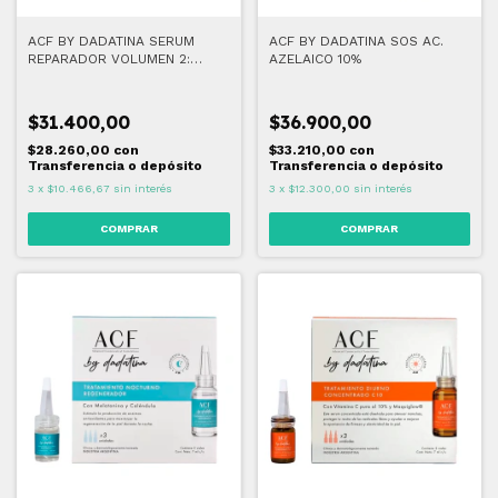
ACF BY DADATINA SERUM
ACF BY DADATINA SOS AC.
REPARADOR VOLUMEN 2:
AZELAICO 10%
RESTAURACIÓN 30 ML
$31.400,00
$36.900,00
$28.260,00
con
$33.210,00
con
Transferencia o depósito
Transferencia o depósito
3
x
$10.466,67
sin interés
3
x
$12.300,00
sin interés