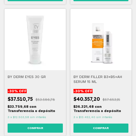
BY DERM EYES 30 GR
BY DERM FILLER B3+B5+AH
SERUM 15 ML
-
30
% OFF
-
30
% OFF
$37.510,75
$40.357,20
$53.586,78
$57.653,15
$33.759,68
con
$36.321,48
con
Transferencia o depósito
Transferencia o depósito
3
x
$12.503,58
sin interés
3
x
$13.452,40
sin interés