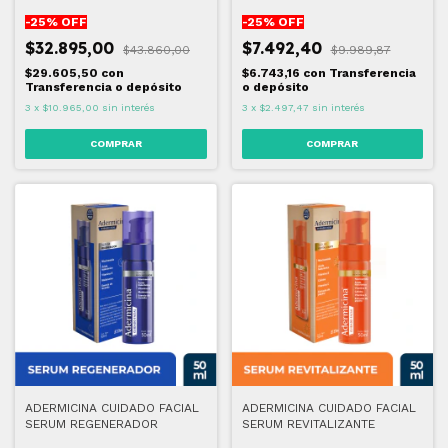
-
25
% OFF
-
25
% OFF
$32.895,00
$7.492,40
$43.860,00
$9.989,87
$29.605,50
con
$6.743,16
con
Transferencia
Transferencia o depósito
o depósito
3
x
$10.965,00
sin interés
3
x
$2.497,47
sin interés
ADERMICINA CUIDADO FACIAL
ADERMICINA CUIDADO FACIAL
SERUM REGENERADOR
SERUM REVITALIZANTE