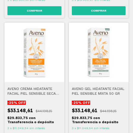
AVENO CREMA HIDATANTE
AVENO GEL HIDATANTE FACIAL
FACIAL PIEL SENSIBLE SECA
PIEL SENSIBLE MIXTA 50 GR
50 GR
-
25
% OFF
-
25
% OFF
$33.148,61
$33.148,61
$44.198,15
$44.198,15
$29.833,75
con
$29.833,75
con
Transferencia o depósito
Transferencia o depósito
3
x
$11.049,54
sin interés
3
x
$11.049,54
sin interés