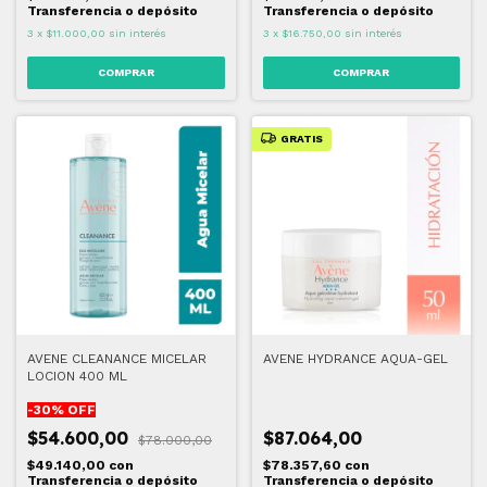
Transferencia o depósito
Transferencia o depósito
3
x
$11.000,00
sin interés
3
x
$16.750,00
sin interés
GRATIS
AVENE CLEANANCE MICELAR
AVENE HYDRANCE AQUA-GEL
LOCION 400 ML
-
30
% OFF
$54.600,00
$87.064,00
$78.000,00
$49.140,00
con
$78.357,60
con
Transferencia o depósito
Transferencia o depósito