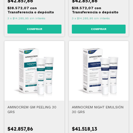
$42.857,86
$42.857,86
$38.572,07
con
$38.572,07
con
Transferencia o depósito
Transferencia o depósito
3
x
$14.285,95
sin interés
3
x
$14.285,95
sin interés
AMINOCREM GM PEELING 30
AMINOCREM NIGHT EMULSIÓN
GRS
30 GRS
$42.857,86
$41.518,13