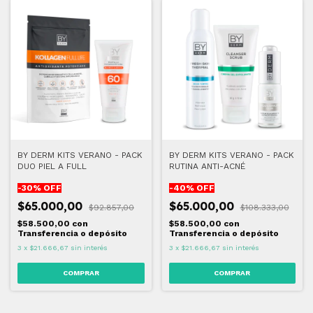
BY DERM KITS VERANO - PACK
BY DERM KITS VERANO - PACK
DUO PIEL A FULL
RUTINA ANTI-ACNÉ
-
30
% OFF
-
40
% OFF
$65.000,00
$65.000,00
$92.857,00
$108.333,00
$58.500,00
con
$58.500,00
con
Transferencia o depósito
Transferencia o depósito
3
x
$21.666,67
sin interés
3
x
$21.666,67
sin interés