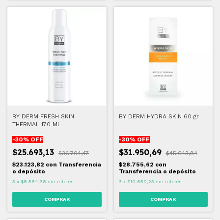
BY DERM FRESH SKIN
BY DERM HYDRA SKIN 60 gr
THERMAL 170 ML
-
30
% OFF
-
30
% OFF
$25.693,13
$31.950,69
$36.704,47
$45.643,84
$23.123,82
con
Transferencia
$28.755,62
con
o depósito
Transferencia o depósito
3
x
$8.564,38
sin interés
3
x
$10.650,23
sin interés