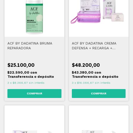
ACF BY DADATINA BRUMA
ACF BY DADATINA CREMA
REPARADORA
DEFENSA + RECARGA +
NECESSER DE REGALO
$25.100,00
$48.200,00
$22.590,00
con
$43.380,00
con
Transferencia o depósito
Transferencia o depósito
3
x
$8.366,67
sin interés
3
x
$16.066,67
sin interés