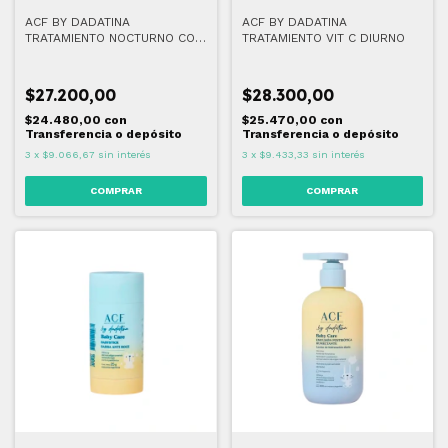
ACF BY DADATINA
ACF BY DADATINA
TRATAMIENTO NOCTURNO CON
TRATAMIENTO VIT C DIURNO
MELATONINA
$27.200,00
$28.300,00
$24.480,00
con
$25.470,00
con
Transferencia o depósito
Transferencia o depósito
3
x
$9.066,67
sin interés
3
x
$9.433,33
sin interés