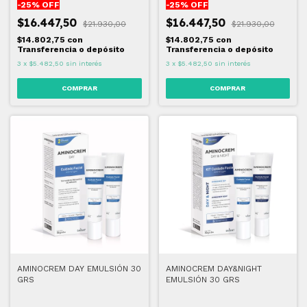
-
25
% OFF
-
25
% OFF
$16.447,50
$16.447,50
$21.930,00
$21.930,00
$14.802,75
con
$14.802,75
con
Transferencia o depósito
Transferencia o depósito
3
x
$5.482,50
sin interés
3
x
$5.482,50
sin interés
AMINOCREM DAY EMULSIÓN 30
AMINOCREM DAY&NIGHT
GRS
EMULSIÓN 30 GRS