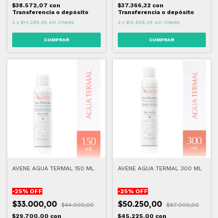
$38.572,07
con
$37.366,32
con
Transferencia o depósito
Transferencia o depósito
3
x
$14.285,95
sin interés
3
x
$13.839,38
sin interés
AVENE AGUA TERMAL 150 ML
AVENE AGUA TERMAL 300 ML
-
25
% OFF
-
25
% OFF
$33.000,00
$50.250,00
$44.000,00
$67.000,00
$29.700,00
con
$45.225,00
con