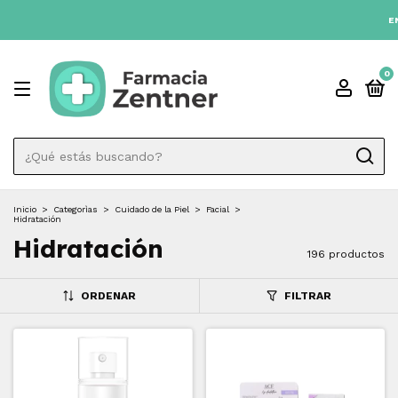
3 CUOTAS SIN INTÉRES 💳
ENVIO GRATIS A TODO EL PAÍS DESDE
0
Inicio
>
Categorìas
>
Cuidado de la Piel
>
Facial
>
Hidratación
Hidratación
196 productos
ORDENAR
FILTRAR