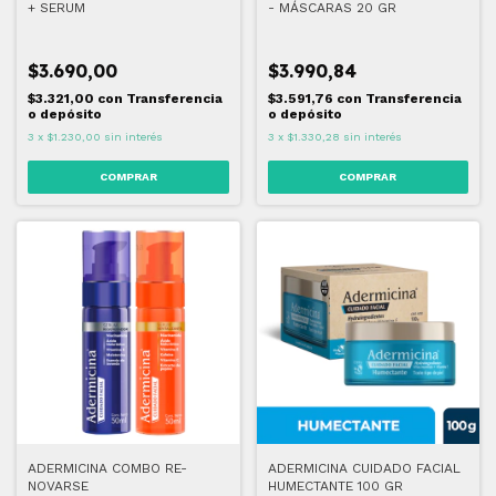
+ SERUM
- MÁSCARAS 20 GR
$3.690,00
$3.990,84
$3.321,00
con
Transferencia
$3.591,76
con
Transferencia
o depósito
o depósito
3
x
$1.230,00
sin interés
3
x
$1.330,28
sin interés
ADERMICINA COMBO RE-
ADERMICINA CUIDADO FACIAL
NOVARSE
HUMECTANTE 100 GR