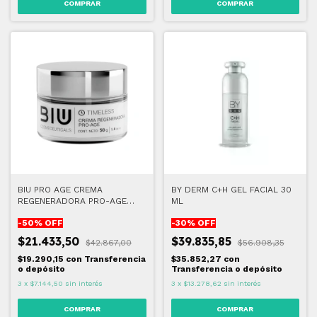
BIU PRO AGE CREMA
BY DERM C+H GEL FACIAL 30
REGENERADORA PRO-AGE
ML
(VENCE 08/26)
-
50
% OFF
-
30
% OFF
$21.433,50
$39.835,85
$42.867,00
$56.908,35
$19.290,15
con
Transferencia
$35.852,27
con
o depósito
Transferencia o depósito
3
x
$7.144,50
sin interés
3
x
$13.278,62
sin interés