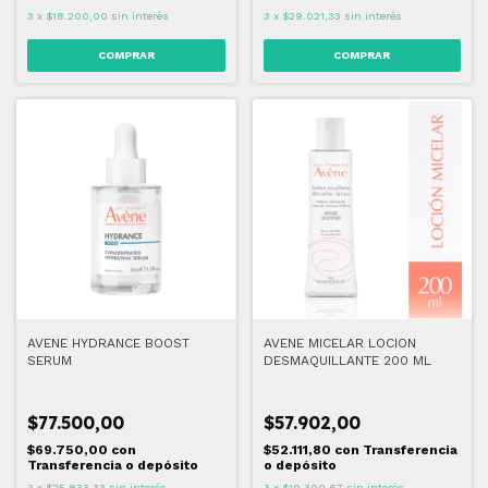
3
x
$18.200,00
sin interés
3
x
$29.021,33
sin interés
AVENE HYDRANCE BOOST
AVENE MICELAR LOCION
SERUM
DESMAQUILLANTE 200 ML
$77.500,00
$57.902,00
$69.750,00
con
$52.111,80
con
Transferencia
Transferencia o depósito
o depósito
3
x
$25.833,33
sin interés
3
x
$19.300,67
sin interés