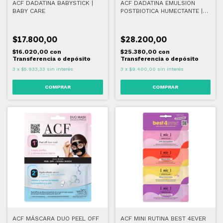
ACF DADATINA BABYSTICK |
ACF DADATINA EMULSION
BABY CARE
POSTBIOTICA HUMECTANTE |
BABY CARE
$17.800,00
$28.200,00
$16.020,00
con
$25.380,00
con
Transferencia o depósito
Transferencia o depósito
3
x
$5.933,33
sin interés
3
x
$9.400,00
sin interés
ACF MÁSCARA DUO PEEL OFF
ACF MINI RUTINA BEST 4EVER