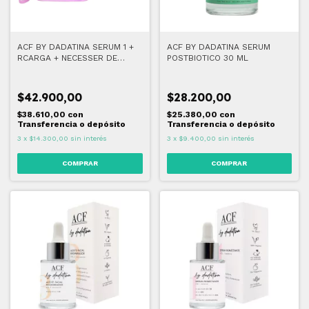
ACF BY DADATINA SERUM 1 +
ACF BY DADATINA SERUM
RCARGA + NECESSER DE
POSTBIOTICO 30 ML
REGALO
$42.900,00
$28.200,00
$38.610,00
con
$25.380,00
con
Transferencia o depósito
Transferencia o depósito
3
x
$14.300,00
sin interés
3
x
$9.400,00
sin interés