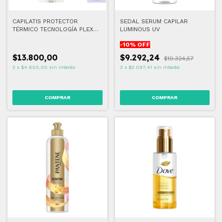
CAPILATIS PROTECTOR
SEDAL SERUM CAPILAR
TÉRMICO TECNOLOGÍA PLEX
LUMINOUS UV
190 ML
-
10
% OFF
$13.800,00
$9.292,24
$10.324,57
3
x
$4.600,00
sin interés
3
x
$3.097,41
sin interés