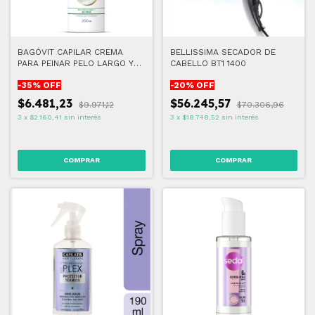
BAGÓVIT CAPILAR CREMA
BELLISSIMA SECADOR DE
PARA PEINAR PELO LARGO Y
CABELLO BT1 1400
SIN FRIZZ 200 ML
-
35
% OFF
-
20
% OFF
$6.481,23
$56.245,57
$9.971,12
$70.306,96
3
x
$2.160,41
sin interés
3
x
$18.748,52
sin interés