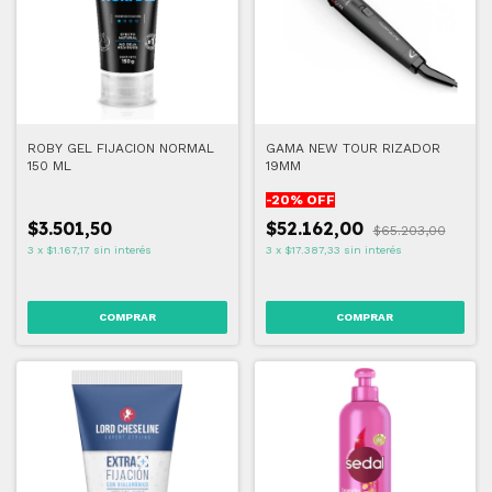
ROBY GEL FIJACION NORMAL
GAMA NEW TOUR RIZADOR
150 ML
19MM
-
20
% OFF
$3.501,50
$52.162,00
$65.203,00
3
x
$1.167,17
sin interés
3
x
$17.387,33
sin interés