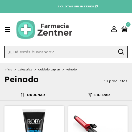
0
Inicio
>
Categorìas
>
Cuidado Capilar
>
Peinado
Peinado
10 productos
ORDENAR
FILTRAR