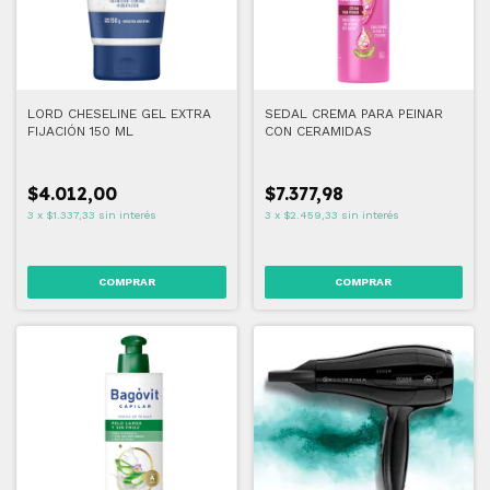
LORD CHESELINE GEL EXTRA
SEDAL CREMA PARA PEINAR
FIJACIÓN 150 ML
CON CERAMIDAS
$4.012,00
$7.377,98
3
x
$1.337,33
sin interés
3
x
$2.459,33
sin interés