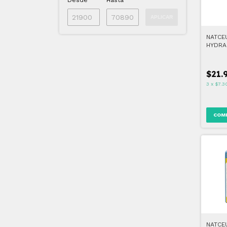
Desde
Hasta
APLICAR
NATCE
HYDRA
$21.
3
x
$7.3
NATCE