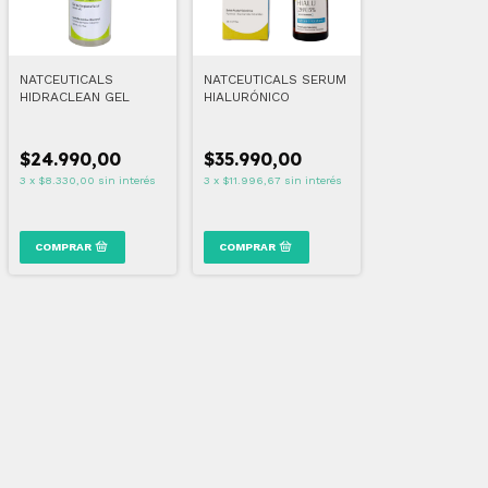
NATCEUTICALS
NATCEUTICALS SERUM
HIDRACLEAN GEL
HIALURÓNICO
$24.990,00
$35.990,00
3
x
$8.330,00
sin interés
3
x
$11.996,67
sin interés