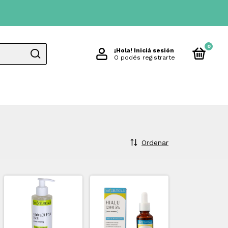
0
¡Hola!
Iniciá sesión
O podés registrarte
Ordenar