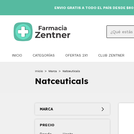
ENVIO GRATIS A TODO EL PAÍS DESDE $80.000
INICIO
CATEGORÍAS
OFERTAS 2X1
CLUB ZENTNER
Inicio
>
Marca
>
Natceuticals
Natceuticals
MARCA
PRECIO