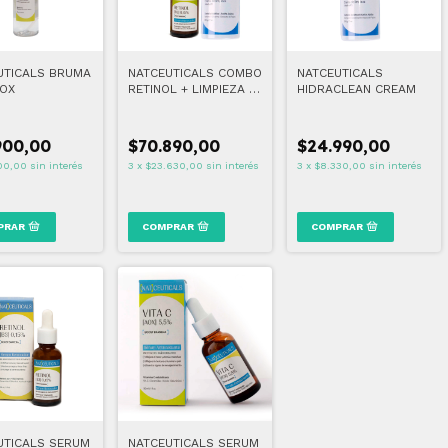
UTICALS BRUMA
NATCEUTICALS COMBO
NATCEUTICALS
OX
RETINOL + LIMPIEZA +
HIDRACLEAN CREAM
REGALO!
900,00
$70.890,00
$24.990,00
00,00
sin interés
3
x
$23.630,00
sin interés
3
x
$8.330,00
sin interés
UTICALS SERUM
NATCEUTICALS SERUM