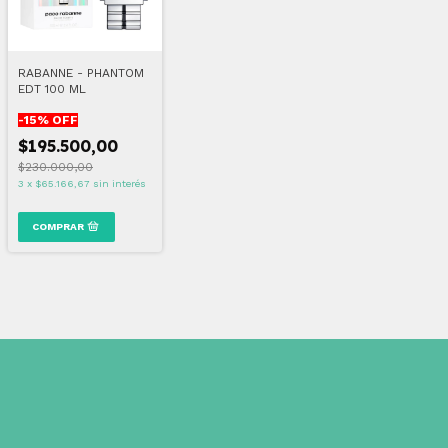
RABANNE - PHANTOM
EDT 100 ML
-
15
% OFF
$195.500,00
$230.000,00
3
x
$65.166,67
sin interés