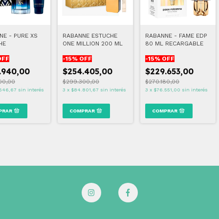
NE - PURE XS
RABANNE ESTUCHE
RABANNE - FAME EDP
HE
ONE MILLION 200 ML
80 ML RECARGABLE
OFF
-
15
% OFF
-
15
% OFF
.940,00
$254.405,00
$229.653,00
00,00
$299.300,00
$270.180,00
646,67
sin interés
3
x
$84.801,67
sin interés
3
x
$76.551,00
sin interés