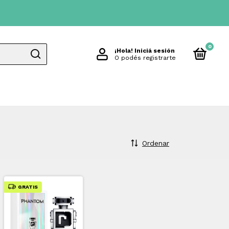
0
¡Hola!
Iniciá sesión
O podés registrarte
Ordenar
GRATIS