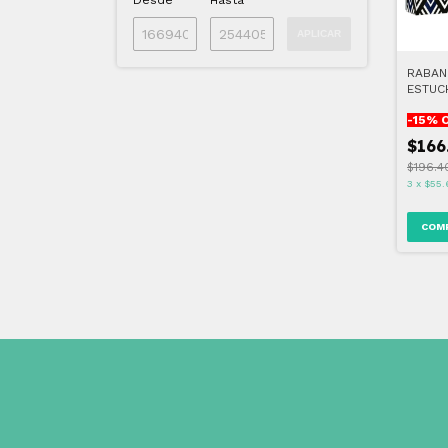
Desde
Hasta
APLICAR
RABAN
ESTUC
-
15
% 
$166
$196.4
3
x
$55.