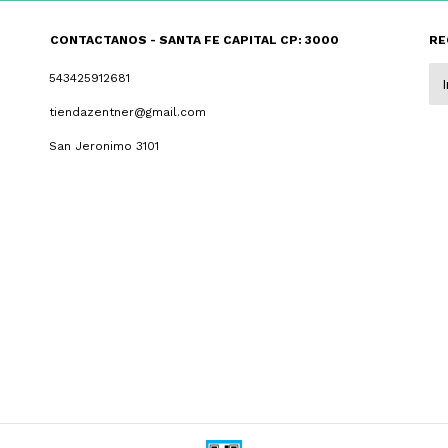
CONTACTANOS - SANTA FE CAPITAL CP: 3000
RE
543425912681
tiendazentner@gmail.com
San Jeronimo 3101