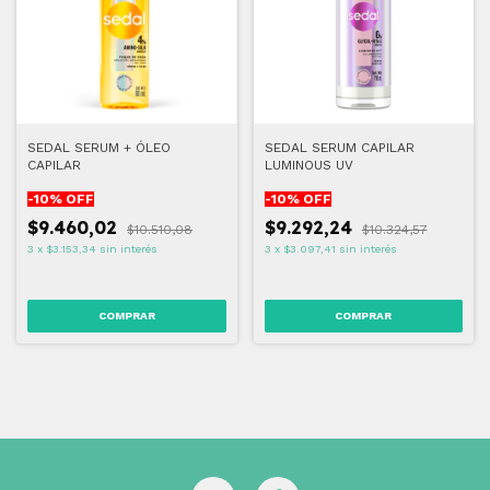
SEDAL SERUM + ÓLEO
SEDAL SERUM CAPILAR
CAPILAR
LUMINOUS UV
-
10
% OFF
-
10
% OFF
$9.460,02
$9.292,24
$10.510,08
$10.324,57
3
x
$3.153,34
sin interés
3
x
$3.097,41
sin interés