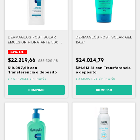
DERMAGLOS POST SOLAR
DERMAGLÓS POST SOLAR GEL
EMULSION HIDRATANTE 300
150gr
GR
-
33
% OFF
$22.219,66
$24.014,79
$33.329,48
$19.997,69
con
$21.613,31
con
Transferencia
Transferencia o depósito
o depósito
3
x
$7.406,55
sin interés
3
x
$8.004,93
sin interés