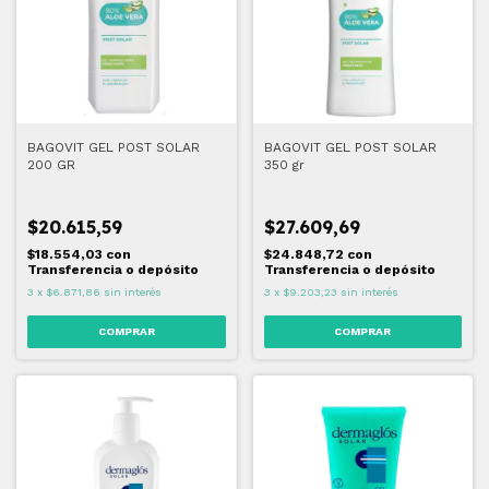
BAGOVIT GEL POST SOLAR
BAGOVIT GEL POST SOLAR
200 GR
350 gr
$20.615,59
$27.609,69
$18.554,03
con
$24.848,72
con
Transferencia o depósito
Transferencia o depósito
3
x
$6.871,86
sin interés
3
x
$9.203,23
sin interés