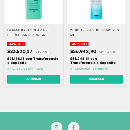
DERMAGLOS SOLAR GEL
ISDIN AFTER SUN SPRAY 200
REFRESCANTE 300 GR
ML
-
33
% OFF
-
30
% OFF
$23.520,17
$56.942,90
$35.280,25
$81.347,00
$21.168,15
con
Transferencia
$51.248,61
con
o depósito
Transferencia o depósito
3
x
$7.840,06
sin interés
3
x
$18.980,97
sin interés