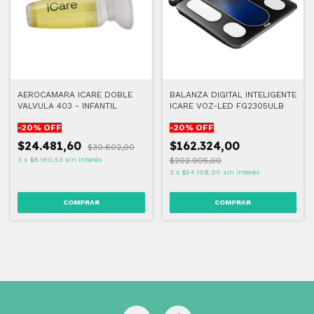
AEROCAMARA ICARE DOBLE
BALANZA DIGITAL INTELIGENTE
VALVULA 403 - INFANTIL
ICARE VOZ-LED FG2305ULB
-
20
% OFF
-
20
% OFF
$24.481,60
$162.324,00
$30.602,00
3
x
$8.160,53
sin interés
$202.905,00
3
x
$54.108,00
sin interés