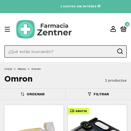
3 CUOTAS SIN INTÉRES 💳
0
Inicio
>
Marca
>
Omron
Omron
2 productos
ORDENAR
FILTRAR
GRATIS