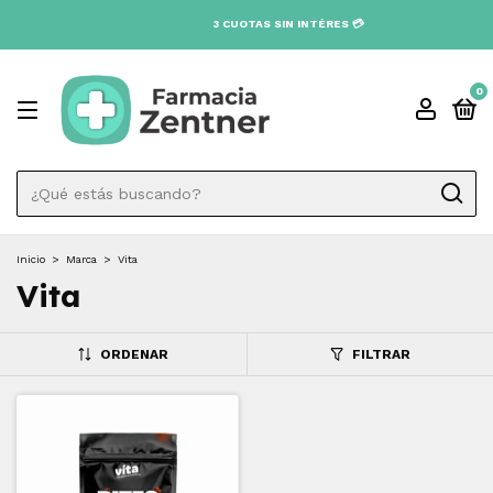
3 CUOTAS SIN INTÉRES 💳
0
Inicio
>
Marca
>
Vita
Vita
ORDENAR
FILTRAR