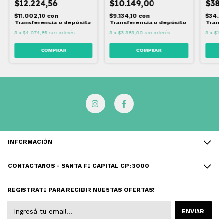
$12.224,56
$10.149,00
$38
$11.002,10
con
$9.134,10
con
$34
Transferencia o depósito
Transferencia o depósito
Tran
3
x
$4.074,85
sin interés
3
x
$3.383,00
sin interés
3
x
$1
INFORMACIÓN
CONTACTANOS - SANTA FE CAPITAL CP: 3000
REGISTRATE PARA RECIBIR NUESTAS OFERTAS!