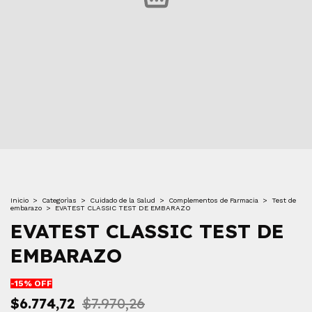
Inicio
>
Categorìas
>
Cuidado de la Salud
>
Complementos de Farmacia
>
Test de
embarazo
>
EVATEST CLASSIC TEST DE EMBARAZO
EVATEST CLASSIC TEST DE
EMBARAZO
-
15
% OFF
$6.774,72
$7.970,26