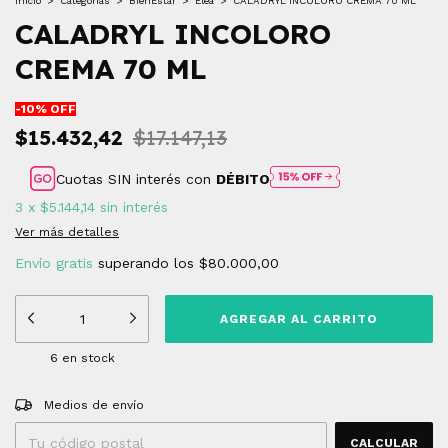
Inicio
>
Categorìas
>
BienEstar
>
Elea
>
CALADRYL INCOLORO CREMA 70 ML
CALADRYL INCOLORO
CREMA 70 ML
-
10
% OFF
$15.432,42
$17.147,13
Cuotas SIN interés con
DÉBITO
3
x
$5.144,14
sin interés
Ver más detalles
Envío gratis
superando los
$80.000,00
6
en stock
Entregas para el CP:
CAMBIAR CP
Medios de envío
CALCULAR