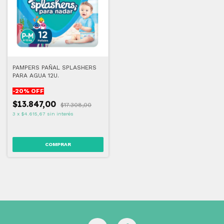
PAMPERS PAÑAL SPLASHERS
PARA AGUA 12U.
-
20
% OFF
$13.847,00
$17.308,00
3
x
$4.615,67
sin interés