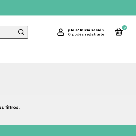
ENV
0
¡Hola!
Iniciá sesión
O podés registrarte
 filtros.