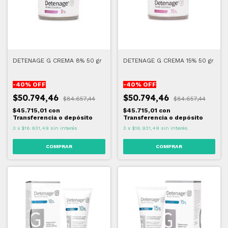
DETENAGE G CREMA 8% 50 gr
DETENAGE G CREMA 15% 50 gr
-
40
% OFF
-
40
% OFF
$50.794,46
$50.794,46
$84.657,44
$84.657,44
$45.715,01
con
$45.715,01
con
Transferencia o depósito
Transferencia o depósito
3
x
$16.931,49
sin interés
3
x
$16.931,49
sin interés