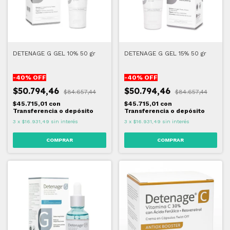
DETENAGE G GEL 10% 50 gr
DETENAGE G GEL 15% 50 gr
-
40
% OFF
-
40
% OFF
$50.794,46
$50.794,46
$84.657,44
$84.657,44
$45.715,01
con
$45.715,01
con
Transferencia o depósito
Transferencia o depósito
3
x
$16.931,49
sin interés
3
x
$16.931,49
sin interés