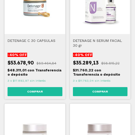
DETENAGE C 30 CAPSULAS
DETENAGE N SERUM FACIAL
30 gr
-
40
% OFF
-
40
% OFF
$53.678,90
$35.289,13
$89.464,84
$58.815,22
$48.311,01
con
Transferencia
$31.760,22
con
o depósito
Transferencia o depósito
3
x
$17.892,97
sin interés
3
x
$11.763,04
sin interés