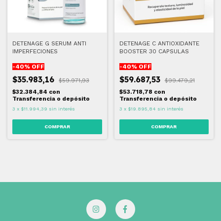
DETENAGE G SERUM ANTI
DETENAGE C ANTIOXIDANTE
IMPERFECIONES
BOOSTER 30 CAPSULAS
-
40
% OFF
-
40
% OFF
$35.983,16
$59.687,53
$59.971,93
$99.479,21
$32.384,84
con
$53.718,78
con
Transferencia o depósito
Transferencia o depósito
3
x
$11.994,39
sin interés
3
x
$19.895,84
sin interés