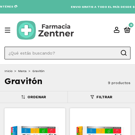
S 💳
ENVIO GRATIS A TODO EL PAÍS DESDE $80.000 
0
Inicio
>
Marca
>
Gravitón
Gravitón
9 productos
ORDENAR
FILTRAR