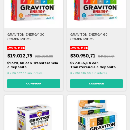
GRAVITON ENERGY 30
GRAVITON ENERGY 60
COMPRIMIDOS
COMPRIMIDOS
-
25
% OFF
-
25
% OFF
$19.012,75
$30.950,71
$25.350,33
$41.267,61
$17.111,48
con
Transferencia
$27.855,64
con
o depósito
Transferencia o depósito
3
x
$6.337,58
sin interés
3
x
$10.316,90
sin interés