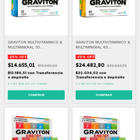
GRAVITON MULTIVITAMINICO &
GRAVITON MULTIVITAMINICO &
MULTIMINERAL 30
MULTIMINERAL 60
COMPRIMIDOS
COMPRIMIDOS
-
25
% OFF
-
25
% OFF
$14.655,01
$24.482,80
$19.540,02
$32.643,73
$13.189,51
con
Transferencia
$22.034,52
con
o depósito
Transferencia o depósito
3
x
$4.885,00
sin interés
3
x
$8.160,93
sin interés