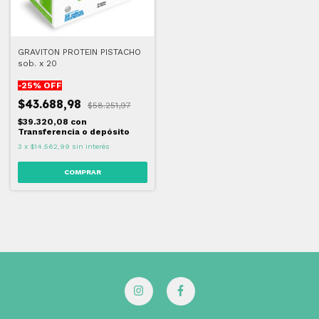
GRAVITON PROTEIN PISTACHO
sob. x 20
-
25
% OFF
$43.688,98
$58.251,97
$39.320,08
con
Transferencia o depósito
3
x
$14.562,99
sin interés