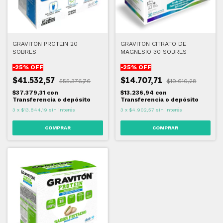
GRAVITON PROTEIN 20
GRAVITON CITRATO DE
SOBRES
MAGNESIO 30 SOBRES
-
25
% OFF
-
25
% OFF
$41.532,57
$14.707,71
$55.376,76
$19.610,28
$37.379,31
con
$13.236,94
con
Transferencia o depósito
Transferencia o depósito
3
x
$13.844,19
sin interés
3
x
$4.902,57
sin interés