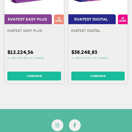
EVATEST EASY PLUS
EVATEST DIGITAL
$12.224,56
$38.248,83
3
x
$4.074,85
sin interés
3
x
$12.749,61
sin interés