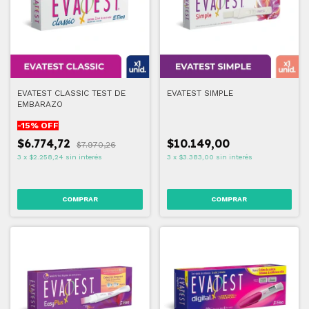
EVATEST CLASSIC TEST DE
EVATEST SIMPLE
EMBARAZO
-
15
% OFF
$6.774,72
$10.149,00
$7.970,26
3
x
$2.258,24
sin interés
3
x
$3.383,00
sin interés