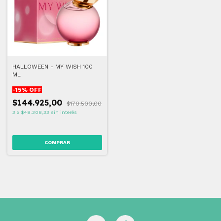
HALLOWEEN - MY WISH 100
ML
-
15
% OFF
$144.925,00
$170.500,00
3
x
$48.308,33
sin interés