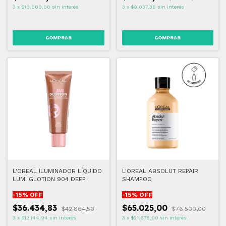
3
x
$10.800,00
sin interés
3
x
$9.037,38
sin interés
COMPRAR
L'OREAL ILUMINADOR LÍQUIDO
L'OREAL ABSOLUT REPAIR
LUMI GLOTION 904 DEEP
SHAMPOO
-
15
% OFF
-
15
% OFF
$36.434,83
$65.025,00
$42.864,50
$76.500,00
3
x
$12.144,94
sin interés
3
x
$21.675,00
sin interés