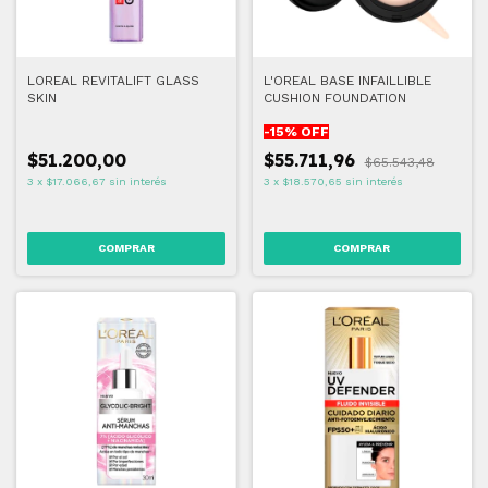
LOREAL REVITALIFT GLASS
L'OREAL BASE INFAILLIBLE
SKIN
CUSHION FOUNDATION
-
15
% OFF
$51.200,00
$55.711,96
$65.543,48
3
x
$17.066,67
sin interés
3
x
$18.570,65
sin interés
COMPRAR