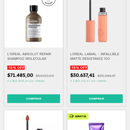
L'OREAL ABSOLUT REPAIR
LOREAL LABIAL - INFALLIBLE
SHAMPOO MOLECULAR
MATTE RESISTANCE 100
-
15
% OFF
-
15
% OFF
$71.485,00
$30.637,41
$84.100,00
$36.044,01
3
x
$23.828,33
sin interés
3
x
$10.212,47
sin interés
COMPRAR
GRATIS