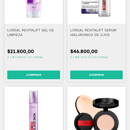
LOREAL REVITALIFT GEL DE
LOREAL REVITALIFT SERUM
LIMPIEZA
HIALURONICO DE OJOS
$21.800,00
$46.800,00
3
x
$7.266,67
sin interés
3
x
$15.600,00
sin interés