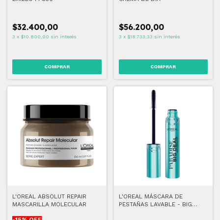
$32.400,00
$56.200,00
3
x
$10.800,00
sin interés
3
x
$18.733,33
sin interés
L'OREAL ABSOLUT REPAIR
L'OREAL MÁSCARA DE
MASCARILLA MOLECULAR
PESTAÑAS LAVABLE - BIG
DEAL BLACK
-
15
% OFF