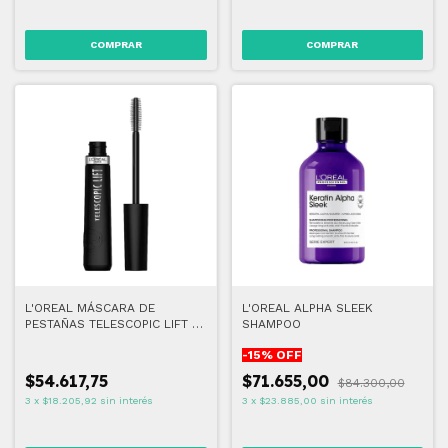
COMPRAR
L'OREAL MÁSCARA DE
L'OREAL ALPHA SLEEK
PESTAÑAS TELESCOPIC LIFT -
SHAMPOO
LAVABLE
-
15
% OFF
$54.617,75
$71.655,00
$84.300,00
3
x
$18.205,92
sin interés
3
x
$23.885,00
sin interés