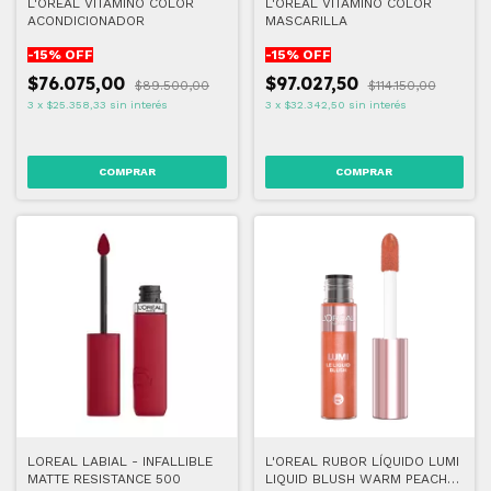
L'OREAL VITAMINO COLOR
L'OREAL VITAMINO COLOR
ACONDICIONADOR
MASCARILLA
-
15
% OFF
-
15
% OFF
$76.075,00
$97.027,50
$89.500,00
$114.150,00
3
x
$25.358,33
sin interés
3
x
$32.342,50
sin interés
LOREAL LABIAL - INFALLIBLE
L'OREAL RUBOR LÍQUIDO LUMI
MATTE RESISTANCE 500
LIQUID BLUSH WARM PEACH