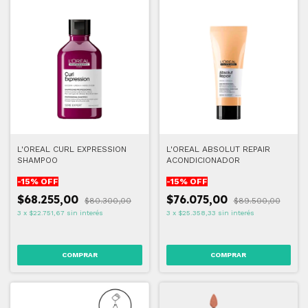
L'OREAL CURL EXPRESSION
L'OREAL ABSOLUT REPAIR
SHAMPOO
ACONDICIONADOR
-
15
% OFF
-
15
% OFF
$68.255,00
$76.075,00
$80.300,00
$89.500,00
3
x
$22.751,67
sin interés
3
x
$25.358,33
sin interés