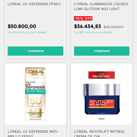
LOREAL UV DEFENDER FPS50
L'OREAL ILUMINADOR LÍQUIDO
LUMI GLOTION 902 LIGHT
-
15
% OFF
$50.800,00
$36.434,83
$42.864,50
3
x
$16.933,33
sin interés
3
x
$12.144,94
sin interés
COMPRAR
LOREAL UV DEFENDER ANTI-
LOREAL REVITALIFT RETINOL
BRILLO FPS50
CREMA DE DIA