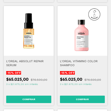
L'OREAL ABSOLUT REPAIR
L'OREAL VITAMINO COLOR
SERUM
SHAMPOO
-
15
% OFF
-
15
% OFF
$65.025,00
$65.025,00
$76.500,00
$76.500,00
3
x
$21.675,00
sin interés
3
x
$21.675,00
sin interés