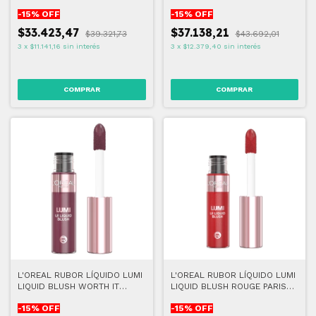
627
-
15
% OFF
-
15
% OFF
$33.423,47
$37.138,21
$39.321,73
$43.692,01
3
x
$11.141,16
sin interés
3
x
$12.379,40
sin interés
COMPRAR
COMPRAR
L'OREAL RUBOR LÍQUIDO LUMI
L'OREAL RUBOR LÍQUIDO LUMI
LIQUID BLUSH WORTH IT
LIQUID BLUSH ROUGE PARIS
MEDIUM 635
640
-
15
% OFF
-
15
% OFF