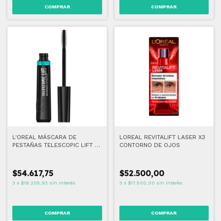
COMPRAR
L'OREAL MÁSCARA DE
LOREAL REVITALIFT LASER X3
PESTAÑAS TELESCOPIC LIFT -
CONTORNO DE OJOS
A PRUEBA DE AGUA
$54.617,75
$52.500,00
3
x
$18.205,92
sin interés
3
x
$17.500,00
sin interés
COMPRAR