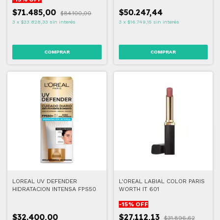
$71.485,00
$50.247,44
$84.100,00
3
x
$23.828,33
sin interés
3
x
$16.749,15
sin interés
COMPRAR
LOREAL UV DEFENDER
L'OREAL LABIAL COLOR PARIS
HIDRATACION INTENSA FPS50
WORTH IT 601
-
15
% OFF
$32.400,00
$27.112,13
$31.896,62