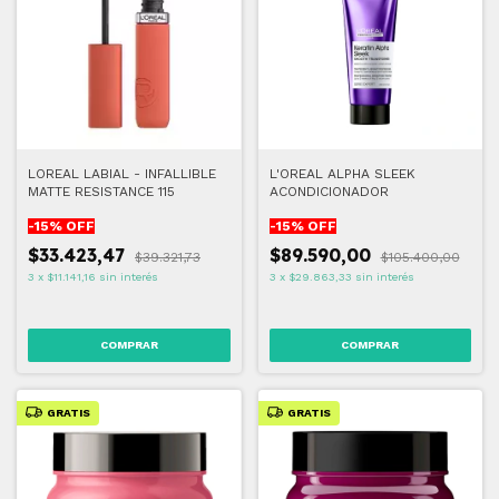
LOREAL LABIAL - INFALLIBLE
L'OREAL ALPHA SLEEK
MATTE RESISTANCE 115
ACONDICIONADOR
-
15
% OFF
-
15
% OFF
$33.423,47
$89.590,00
$39.321,73
$105.400,00
3
x
$11.141,16
sin interés
3
x
$29.863,33
sin interés
COMPRAR
GRATIS
GRATIS