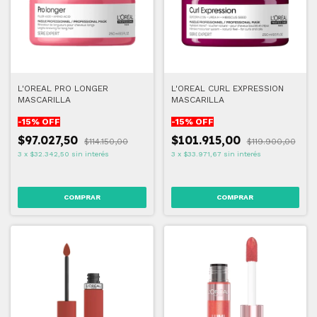
L'OREAL PRO LONGER
L'OREAL CURL EXPRESSION
MASCARILLA
MASCARILLA
-
15
% OFF
-
15
% OFF
$97.027,50
$101.915,00
$114.150,00
$119.900,00
3
x
$32.342,50
sin interés
3
x
$33.971,67
sin interés