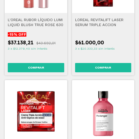
L'OREAL RUBOR LÍQUIDO LUMI
LOREAL REVITALIFT LASER
LIQUID BLUSH TRUE ROSE 630
SERUM TRIPLE ACCION
-
15
% OFF
$37.138,21
$61.000,00
$43.692,01
3
x
$12.379,40
sin interés
3
x
$20.333,33
sin interés
COMPRAR