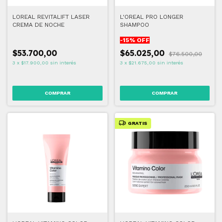
LOREAL REVITALIFT LASER
L'OREAL PRO LONGER
CREMA DE NOCHE
SHAMPOO
-
15
% OFF
$53.700,00
$65.025,00
$76.500,00
3
x
$17.900,00
sin interés
3
x
$21.675,00
sin interés
GRATIS