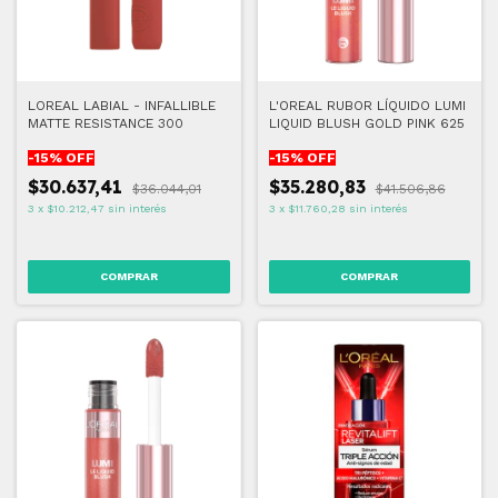
LOREAL LABIAL - INFALLIBLE
L'OREAL RUBOR LÍQUIDO LUMI
MATTE RESISTANCE 300
LIQUID BLUSH GOLD PINK 625
-
15
% OFF
-
15
% OFF
$30.637,41
$35.280,83
$36.044,01
$41.506,86
3
x
$10.212,47
sin interés
3
x
$11.760,28
sin interés
COMPRAR
COMPRAR