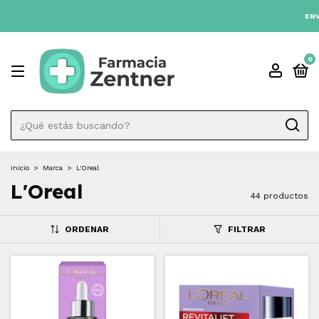
3 CUOTAS SIN INTÉRES 💳
ENVIO GRATIS A TODO EL
0
Inicio
>
Marca
>
L'Oreal
L'Oreal
44 productos
ORDENAR
FILTRAR