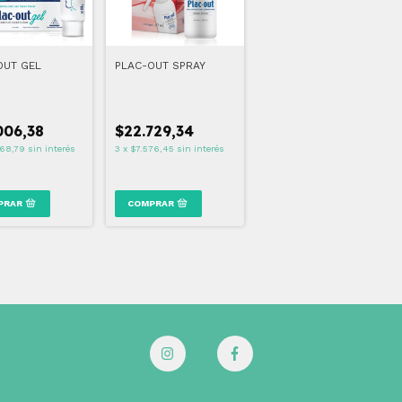
OUT GEL
PLAC-OUT SPRAY
006,38
$22.729,34
68,79
sin interés
3
x
$7.576,45
sin interés