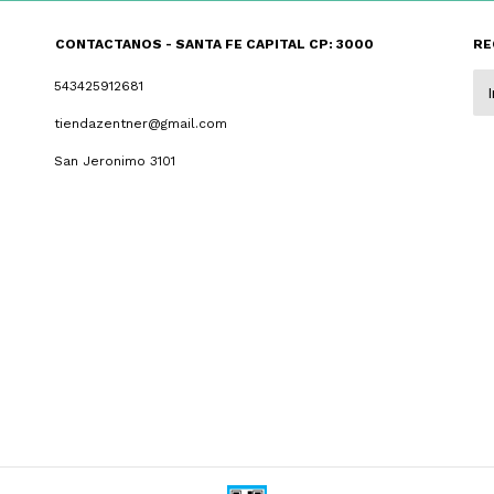
CONTACTANOS - SANTA FE CAPITAL CP: 3000
RE
543425912681
tiendazentner@gmail.com
San Jeronimo 3101