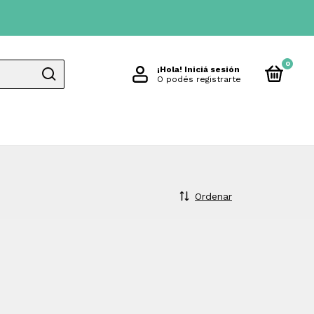
0
¡Hola!
Iniciá sesión
O podés registrarte
Ordenar