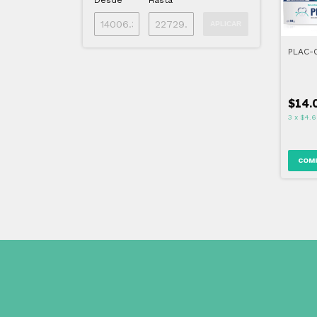
Desde
Hasta
APLICAR
PLAC-
$14.
3
x
$4.6