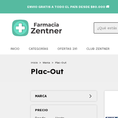
ENVIO GRATIS A TODO EL PAÍS DESDE $80.000 🚚
INICIO
CATEGORÍAS
OFERTAS 2X1
CLUB ZENTNER
Inicio
>
Marca
>
Plac-Out
Plac-Out
MARCA
PRECIO