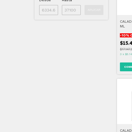
Desde
Hasta
APLICAR
CALAD
ML
-
10
% 
$15.
$17.147,
3
x
$5.1
CALAD