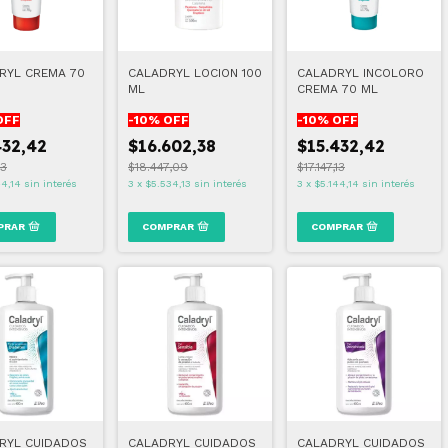
RYL CREMA 70
CALADRYL LOCION 100
CALADRYL INCOLORO
ML
CREMA 70 ML
OFF
-
10
% OFF
-
10
% OFF
432,42
$16.602,38
$15.432,42
13
$18.447,09
$17.147,13
44,14
sin interés
3
x
$5.534,13
sin interés
3
x
$5.144,14
sin interés
RYL CUIDADOS
CALADRYL CUIDADOS
CALADRYL CUIDADOS