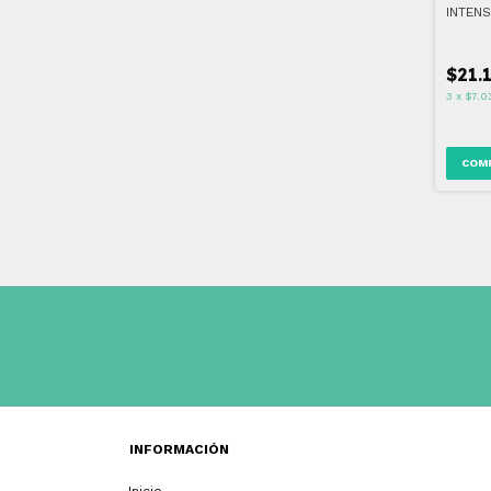
INTEN
HIDRAT
DIABÉ
$21.
3
x
$7.0
INFORMACIÓN