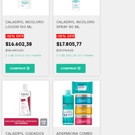
CALADRYL INCOLORO
CALADRYL INCOLORO
LOCION 100 ML
SPRAY 90 ML
-
10
% OFF
-
10
% OFF
$16.602,38
$17.805,77
$18.447,09
$19.784,19
3
x
$5.534,13
sin interés
3
x
$5.935,26
sin interés
CALADRYL CUIDADOS
ADERMICINA COMBO