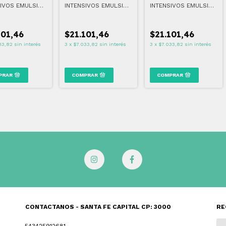
SIVOS EMULSIÓN
INTENSIVOS EMULSIÓN
INTENSIVOS EMULSIÓN
ANTE PIEL
HIDRATANTE PIEL
HIDRATANTE PIEL
TICO 400 ML
SENSIBLE 400 ML
DESHIDRATADA 400
ML
101,46
$21.101,46
$21.101,46
33,82
sin interés
3
x
$7.033,82
sin interés
3
x
$7.033,82
sin interés
CONTACTANOS - SANTA FE CAPITAL CP: 3000
RE