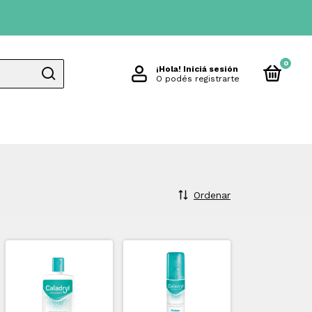
0
¡Hola!
Iniciá sesión
O podés registrarte
Ordenar