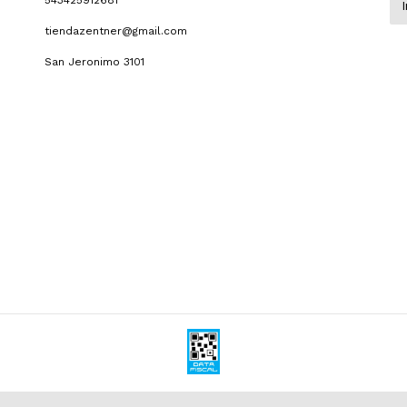
543425912681
tiendazentner@gmail.com
San Jeronimo 3101