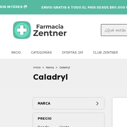
ÉRES 💳
ENVIO GRATIS A TODO EL PAÍS DESDE $80.000 🚚
INICIO
CATEGORÍAS
OFERTAS 2X1
CLUB ZENTNER
Inicio
>
Marca
>
Caladryl
Caladryl
MARCA
PRECIO