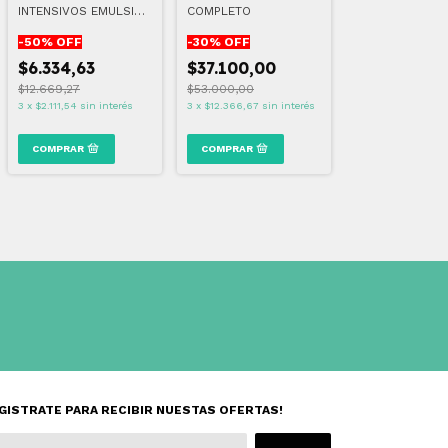
INTENSIVOS EMULSIÓN
COMPLETO
HIDRATANTE PIEL
-
50
% OFF
-
30
% OFF
SENSIBLE (vence
11/26)
$6.334,63
$37.100,00
$12.669,27
$53.000,00
3
x
$2.111,54
sin interés
3
x
$12.366,67
sin interés
GISTRATE PARA RECIBIR NUESTAS OFERTAS!