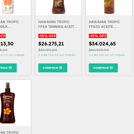
IAN TROPIC
HAWAIIAN TROPIC
HAWAIIAN TROPIC
SILK
FPS4 TANNING ACEITE
FPS30 ACEITE
TION AEROSOL
BRONCEADOR
PROTECTOR DE
OFF
-
15
% OFF
-
15
% OFF
ZANAHORIA
213,30
$26.275,21
$34.024,65
8,00
$30.912,00
$40.029,00
737,77
sin interés
3
x
$8.758,40
sin interés
3
x
$11.341,55
sin interés
IAN TROPIC