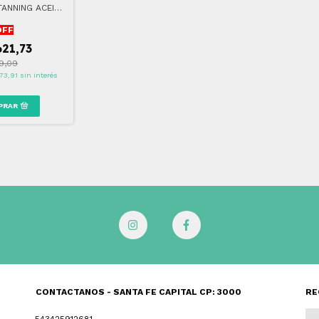
TANNING ACEITE
EADOR
OFF
621,73
9,09
73,91
sin interés
CONTACTANOS - SANTA FE CAPITAL CP: 3000
RE