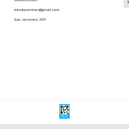
543425912681
tiendazentner@gmail.com
San Jeronimo 3101