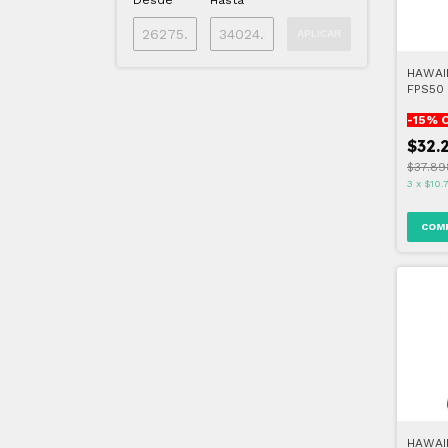
Desde
Hasta
APLICAR
HAWAI
FPS50 
HYDRA
-
15
% 
$32.
$37.89
3
x
$10.
HAWAI