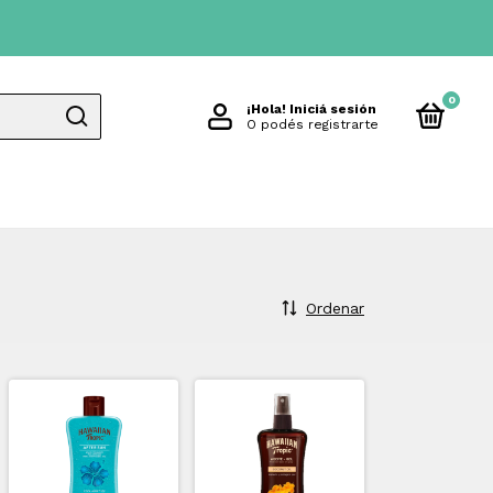
0
¡Hola!
Iniciá sesión
O podés registrarte
Ordenar