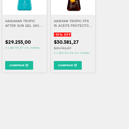
HAWAIIAN TROPIC
HAWIIAN TROPIC FPS
AFTER SUN GEL 240
15 ACEITE PROTECTOR
ML
SOLAR
-
15
% OFF
$29.255,00
$30.381,27
3
x
$9.751,67
sin interés
$35.742,67
3
x
$10.127,09
sin interés