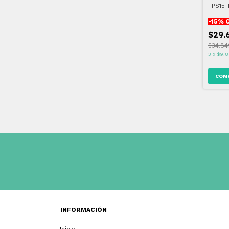
FPS15 
BRONC
-
15
% 
$29.
$34.84
3
x
$9.8
INFORMACIÓN