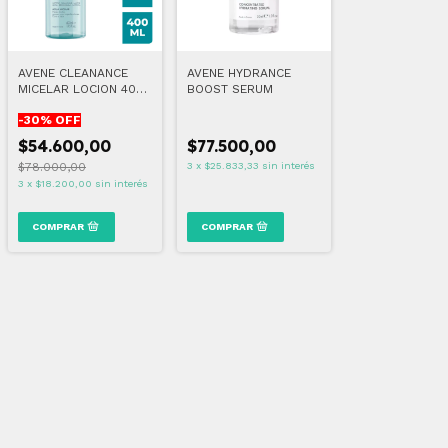
AVENE CLEANANCE
AVENE HYDRANCE
MICELAR LOCION 400
BOOST SERUM
ML
-
30
% OFF
$54.600,00
$77.500,00
$78.000,00
3
x
$25.833,33
sin interés
3
x
$18.200,00
sin interés