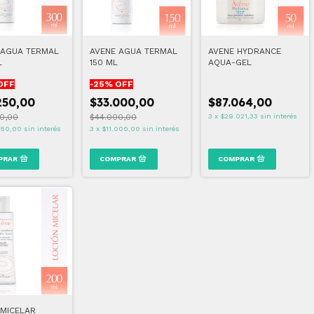
 AGUA TERMAL
AVENE AGUA TERMAL
AVENE HYDRANCE
L
150 ML
AQUA-GEL
OFF
-
25
% OFF
250,00
$33.000,00
$87.064,00
0,00
$44.000,00
3
x
$29.021,33
sin interés
750,00
sin interés
3
x
$11.000,00
sin interés
 MICELAR