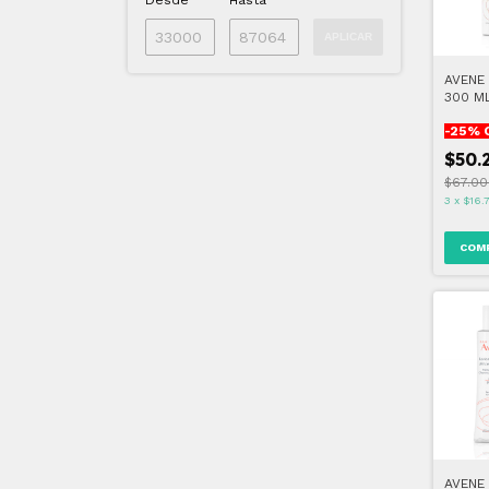
Desde
Hasta
APLICAR
AVENE
300 M
-
25
% 
$50.
$67.00
3
x
$16.
AVENE