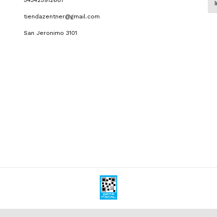
543425912681
tiendazentner@gmail.com
San Jeronimo 3101