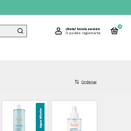
0
¡Hola!
Iniciá sesión
O podés registrarte
Ordenar