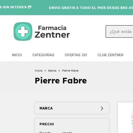
NTÉRES 💳
ENVIO GRATIS A TODO EL PAÍS DESDE $80.000 🚚
INICIO
CATEGORÍAS
OFERTAS 2X1
CLUB ZENTNER
Inicio
>
Marca
>
Pierre Fabre
Pierre Fabre
MARCA
PRECIO