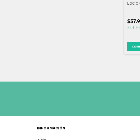
LOCIO
DESMA
ML
$57.
3
x
$19.
INFORMACIÓN