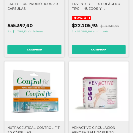
LACTYFLOR PROBIÓTICOS 30
FUVENTUD FLEX COLÁGENO
CÁPSULAS
TIPO II HUEGOS Y
ARTICULACIONES 30
-
40
% OFF
CÁPSULAS
$35.397,40
$22.105,93
$36.843,22
3
x
$11.799,13
sin interés
3
x
$7.368,64
sin interés
NUTRACEUTICAL CONTROL FIT
VENACTIVE CIRCULACION
30 CÁPSULAS
VENOSA SALUDABLE 30