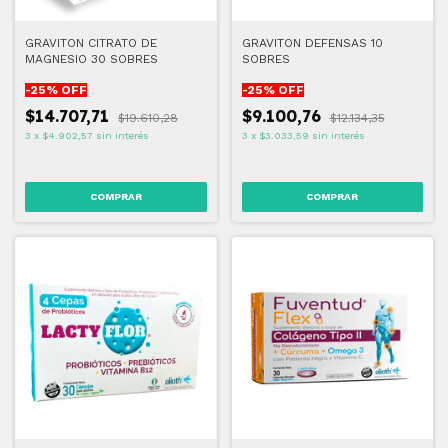
GRAVITON CITRATO DE
GRAVITON DEFENSAS 10
MAGNESIO 30 SOBRES
SOBRES
-
25
% OFF
-
25
% OFF
$14.707,71
$9.100,76
$19.610,28
$12.134,35
3
x
$4.902,57
sin interés
3
x
$3.033,59
sin interés