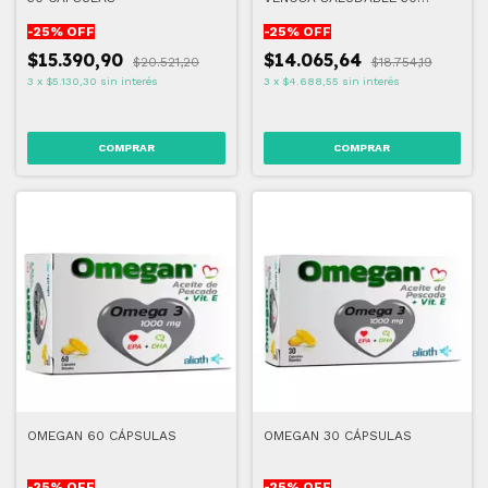
CAPSULAS
-
25
% OFF
-
25
% OFF
$15.390,90
$14.065,64
$20.521,20
$18.754,19
3
x
$5.130,30
sin interés
3
x
$4.688,55
sin interés
OMEGAN 60 CÁPSULAS
OMEGAN 30 CÁPSULAS
-
25
% OFF
-
25
% OFF