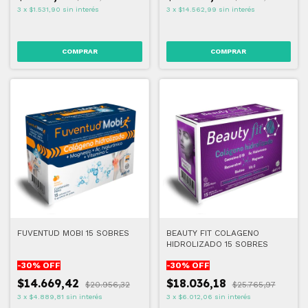
3
x
$1.531,90
sin interés
3
x
$14.562,99
sin interés
FUVENTUD MOBI 15 SOBRES
BEAUTY FIT COLAGENO
HIDROLIZADO 15 SOBRES
-
30
% OFF
-
30
% OFF
$14.669,42
$18.036,18
$20.956,32
$25.765,97
3
x
$4.889,81
sin interés
3
x
$6.012,06
sin interés