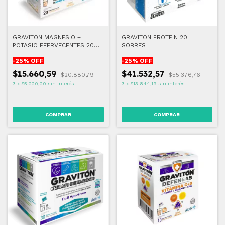
GRAVITON MAGNESIO +
GRAVITON PROTEIN 20
POTASIO EFERVECENTES 20
SOBRES
SOBRES
-
25
% OFF
-
25
% OFF
$15.660,59
$41.532,57
$20.880,79
$55.376,76
3
x
$5.220,20
sin interés
3
x
$13.844,19
sin interés