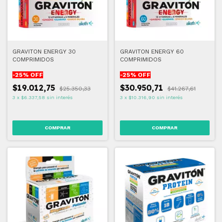
GRAVITON ENERGY 30
GRAVITON ENERGY 60
COMPRIMIDOS
COMPRIMIDOS
-
25
% OFF
-
25
% OFF
$19.012,75
$30.950,71
$25.350,33
$41.267,61
3
x
$6.337,58
sin interés
3
x
$10.316,90
sin interés