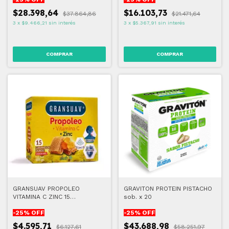
$28.398,64
$16.103,73
$37.864,86
$21.471,64
3
x
$9.466,21
sin interés
3
x
$5.367,91
sin interés
GRANSUAV PROPOLEO
GRAVITON PROTEIN PISTACHO
VITAMINA C ZINC 15
sob. x 20
CARAMELOS
-
25
% OFF
-
25
% OFF
$4.595,71
$43.688,98
$6.127,61
$58.251,97