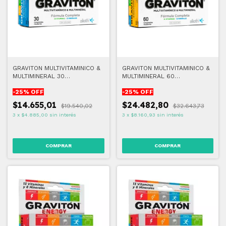
GRAVITON MULTIVITAMINICO &
GRAVITON MULTIVITAMINICO &
MULTIMINERAL 30
MULTIMINERAL 60
COMPRIMIDOS
COMPRIMIDOS
-
25
% OFF
-
25
% OFF
$14.655,01
$24.482,80
$19.540,02
$32.643,73
3
x
$4.885,00
sin interés
3
x
$8.160,93
sin interés