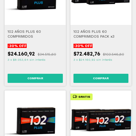
102 AÑOS PLUS 60
102 AÑOS PLUS 60
COMPRIMIDOS
COMPRIMIDOS PACK x3
-
30
% OFF
-
30
% OFF
$24.160,92
$72.482,76
$34.515,60
$103.546,80
3
x
$8.053,64
sin interés
3
x
$24.160,92
sin interés
GRATIS