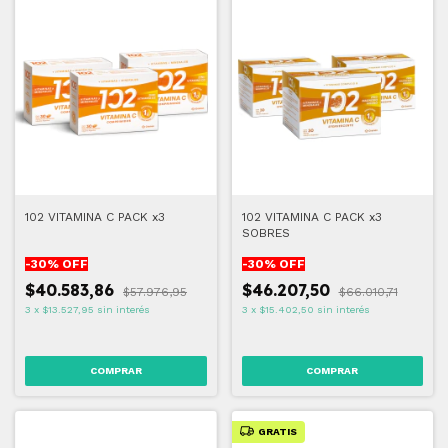
102 VITAMINA C PACK x3
102 VITAMINA C PACK x3
SOBRES
-
30
% OFF
-
30
% OFF
$40.583,86
$46.207,50
$57.976,95
$66.010,71
3
x
$13.527,95
sin interés
3
x
$15.402,50
sin interés
GRATIS