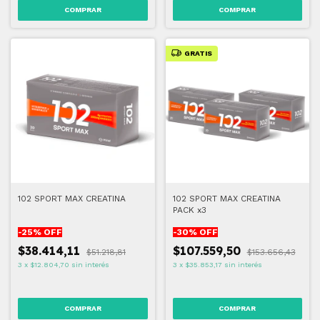
GRATIS
102 SPORT MAX CREATINA
102 SPORT MAX CREATINA
PACK x3
-
25
% OFF
-
30
% OFF
$38.414,11
$107.559,50
$51.218,81
$153.656,43
3
x
$12.804,70
sin interés
3
x
$35.853,17
sin interés