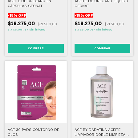
ACEITE DE OREGANO EN
ACEITE DE OREGANO LIQUIDO
CÁPSULAS GEONAT
GEONAT
-
15
% OFF
-
15
% OFF
$18.275,00
$18.275,00
$21.500,00
$21.500,00
3
x
$6.091,67
sin interés
3
x
$6.091,67
sin interés
ACF 30 PADS CONTORNO DE
ACF BY DADATINA ACEITE
OJOS
LIMPIADOR DOBLE LIMPIEZA