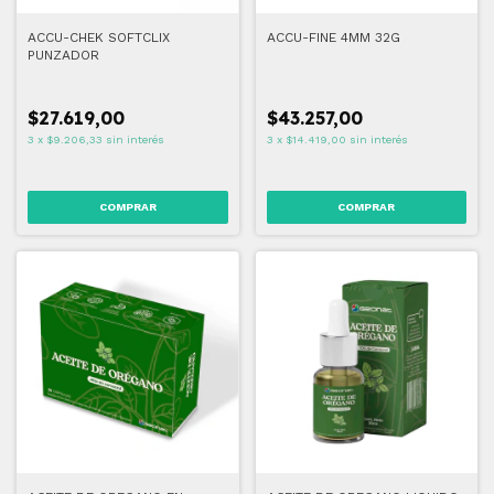
ACCU-CHEK SOFTCLIX
ACCU-FINE 4MM 32G
PUNZADOR
$27.619,00
$43.257,00
3
x
$9.206,33
sin interés
3
x
$14.419,00
sin interés