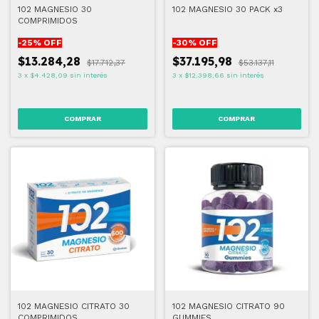
102 MAGNESIO 30
102 MAGNESIO 30 PACK x3
COMPRIMIDOS
-
25
% OFF
-
30
% OFF
$13.284,28
$37.195,98
$17.712,37
$53.137,11
3
x
$4.428,09
sin interés
3
x
$12.398,66
sin interés
102 MAGNESIO CITRATO 30
102 MAGNESIO CITRATO 90
COMPRIMIDOS
GUMMIES