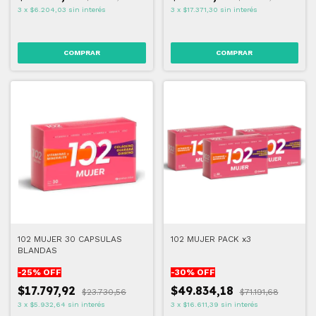
3
x
$6.204,03
sin interés
3
x
$17.371,30
sin interés
102 MUJER 30 CAPSULAS
102 MUJER PACK x3
BLANDAS
-
25
% OFF
-
30
% OFF
$17.797,92
$49.834,18
$23.730,56
$71.191,68
3
x
$5.932,64
sin interés
3
x
$16.611,39
sin interés