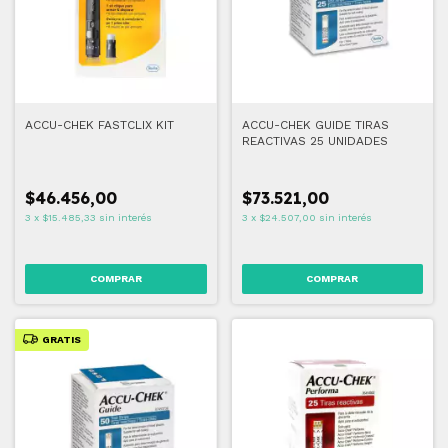
ACCU-CHEK FASTCLIX KIT
ACCU-CHEK GUIDE TIRAS
REACTIVAS 25 UNIDADES
$46.456,00
$73.521,00
3
x
$15.485,33
sin interés
3
x
$24.507,00
sin interés
GRATIS