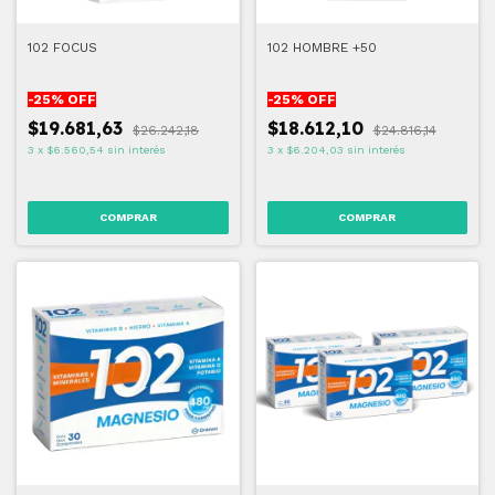
102 FOCUS
102 HOMBRE +50
-
25
% OFF
-
25
% OFF
$19.681,63
$18.612,10
$26.242,18
$24.816,14
3
x
$6.560,54
sin interés
3
x
$6.204,03
sin interés