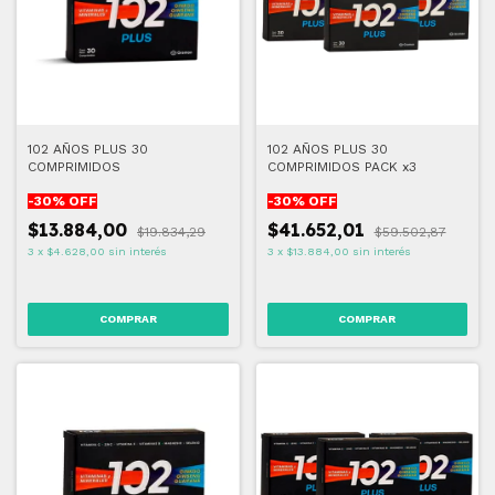
102 AÑOS PLUS 30
102 AÑOS PLUS 30
COMPRIMIDOS
COMPRIMIDOS PACK x3
-
30
% OFF
-
30
% OFF
$13.884,00
$41.652,01
$19.834,29
$59.502,87
3
x
$4.628,00
sin interés
3
x
$13.884,00
sin interés