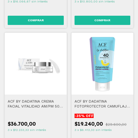
3
x
$16.066,67
sin interés
3
x
$10.800,00
sin interés
ACF BY DADATINA CREMA
ACF BY DADATINA
FACIAL VITALIDAD AM/PM 50
FOTOPROTECTOR CAMUFLAJE
GR
UV FPS 40
-
35
% OFF
$36.700,00
$19.240,00
$29.600,00
3
x
$12.233,33
sin interés
3
x
$6.413,33
sin interés