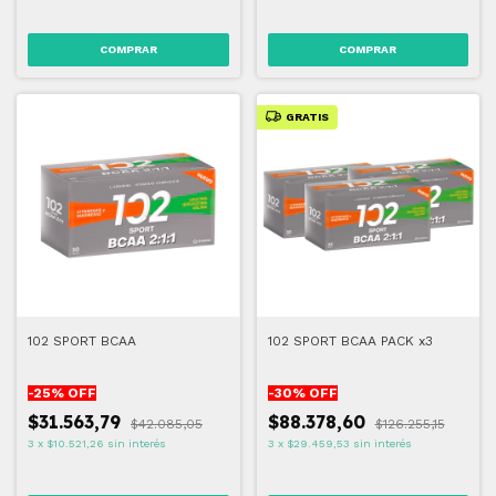
GRATIS
102 SPORT BCAA
102 SPORT BCAA PACK x3
-
25
% OFF
-
30
% OFF
$31.563,79
$88.378,60
$42.085,05
$126.255,15
3
x
$10.521,26
sin interés
3
x
$29.459,53
sin interés