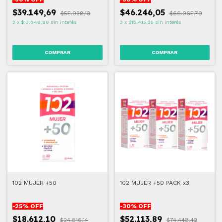
$39.149,69
$46.246,05
$55.928,13
$66.065,79
3
x
$13.049,90
sin interés
3
x
$15.415,35
sin interés
102 MUJER +50
102 MUJER +50 PACK x3
-
25
% OFF
-
30
% OFF
$18.612,10
$52.113,89
$24.816,14
$74.448,42