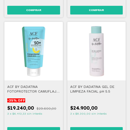
ACF BY DADATINA
ACF BY DADATINA GEL DE
FOTOPROTECTOR CAMUFLAJE
LIMPIEZA FACIAL pH 5.5
UV TOQUE SECO FPS 50
-
35
% OFF
$19.240,00
$24.900,00
$29.600,00
3
x
$6.413,33
sin interés
3
x
$8.300,00
sin interés