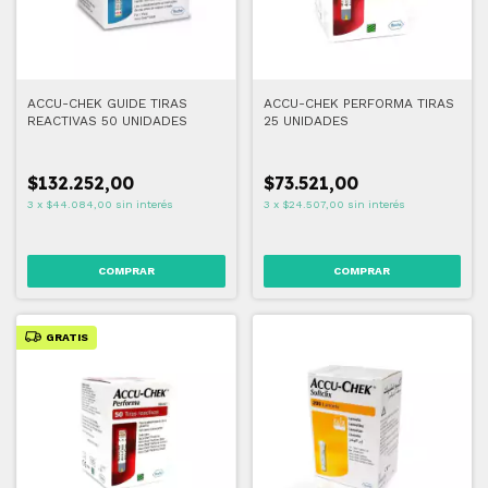
ACCU-CHEK GUIDE TIRAS
ACCU-CHEK PERFORMA TIRAS
REACTIVAS 50 UNIDADES
25 UNIDADES
$132.252,00
$73.521,00
3
x
$44.084,00
sin interés
3
x
$24.507,00
sin interés
GRATIS