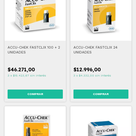
ACCU-CHEK FASTCLIX 100 + 2
ACCU-CHEK FASTCLIX 24
UNIDADES
UNIDADES
$46.271,00
$12.996,00
3
x
$15.423,67
sin interés
3
x
$4.332,00
sin interés