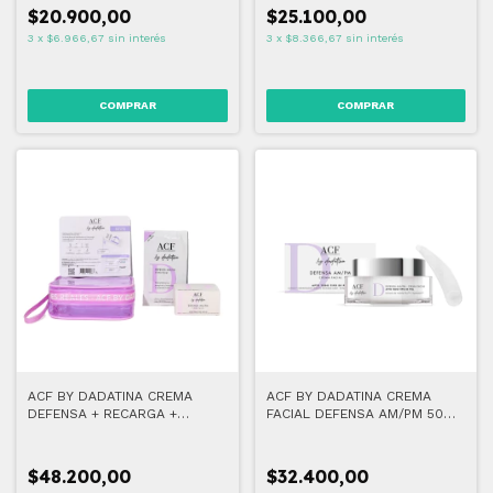
$20.900,00
$25.100,00
3
x
$6.966,67
sin interés
3
x
$8.366,67
sin interés
ACF BY DADATINA CREMA
ACF BY DADATINA CREMA
DEFENSA + RECARGA +
FACIAL DEFENSA AM/PM 50
NECESSER DE REGALO
GR
$48.200,00
$32.400,00