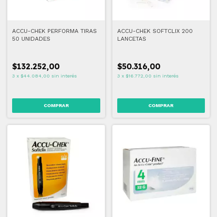
ACCU-CHEK PERFORMA TIRAS
ACCU-CHEK SOFTCLIX 200
50 UNIDADES
LANCETAS
$132.252,00
$50.316,00
3
x
$44.084,00
sin interés
3
x
$16.772,00
sin interés