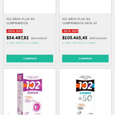
102 AÑOS PLUS 90
102 AÑOS PLUS 90
COMPRIMIDOS
COMPRIMIDOS PACK x3
-
30
% OFF
-
30
% OFF
$34.487,82
$103.463,45
$49.268,31
$147.804,93
3
x
$11.495,94
sin interés
3
x
$34.487,82
sin interés