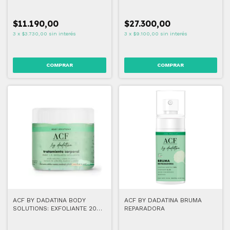
115 ML
$11.190,00
$27.300,00
3
x
$3.730,00
sin interés
3
x
$9.100,00
sin interés
ACF BY DADATINA BODY
ACF BY DADATINA BRUMA
SOLUTIONS: EXFOLIANTE 200
REPARADORA
gr