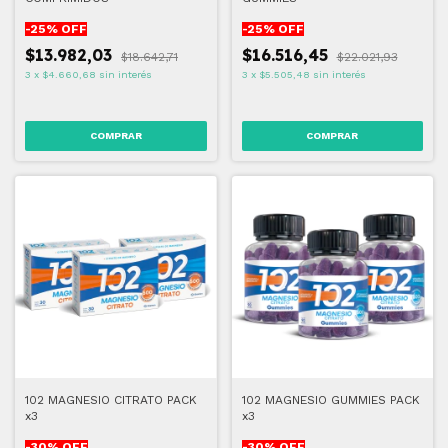
-
25
% OFF
-
25
% OFF
$13.982,03
$16.516,45
$18.642,71
$22.021,93
3
x
$4.660,68
sin interés
3
x
$5.505,48
sin interés
102 MAGNESIO CITRATO PACK
102 MAGNESIO GUMMIES PACK
x3
x3
-
30
% OFF
-
30
% OFF