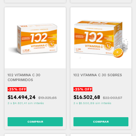
102 VITAMINA C 30
102 VITAMINA C 30 SOBRES
COMPRIMIDOS
-
25
% OFF
-
25
% OFF
$14.494,24
$16.502,68
$19.325,65
$22.003,57
3
x
$4.831,41
sin interés
3
x
$5.500,89
sin interés