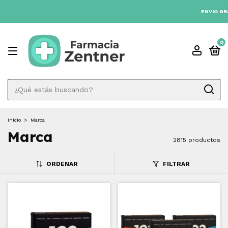
3 CUOTAS SIN INTÉRES 💳
ENVIO GRATIS A TODO EL PAÍS DESDE $80.0
0
Inicio
>
Marca
Marca
2815 productos
ORDENAR
FILTRAR