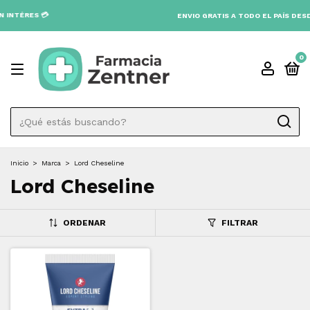
NTÉRES 💳
ENVIO GRATIS A TODO EL PAÍS DESDE $
0
Inicio
>
Marca
>
Lord Cheseline
Lord Cheseline
ORDENAR
FILTRAR