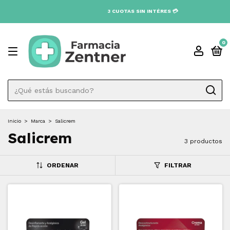
3 CUOTAS SIN INTÉRES 💳
0
Inicio
>
Marca
>
Salicrem
Salicrem
3 productos
ORDENAR
FILTRAR