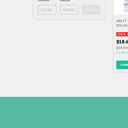
Desde
Hasta
APLICAR
ARLYT
SOLUC
LENTE
-
20
% 
ML
$18.
$23.29
3
x
$6.2