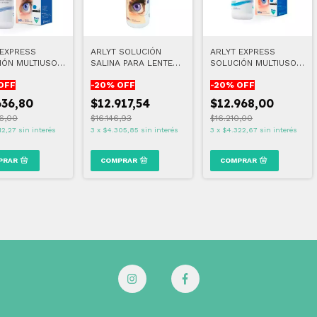
 EXPRESS
ARLYT SOLUCIÓN
ARLYT EXPRESS
IÓN MULTIUSO
SALINA PARA LENTES
SOLUCIÓN MULTIUSO
S BLANDAS 500
DE CONTACTO 500 ML
LENTES BLANDAS 240
OFF
-
20
% OFF
-
20
% OFF
ML
636,80
$12.917,54
$12.968,00
6,00
$16.146,93
$16.210,00
12,27
sin interés
3
x
$4.305,85
sin interés
3
x
$4.322,67
sin interés