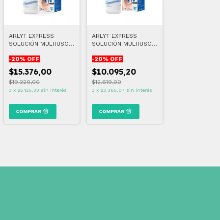
ARLYT EXPRESS
ARLYT EXPRESS
SOLUCIÓN MULTIUSO
SOLUCIÓN MULTIUSO
LENTES BLANDAS 360
LENTES BLANDAS 120
-
20
% OFF
-
20
% OFF
ML
ML
$15.376,00
$10.095,20
$19.220,00
$12.619,00
3
x
$5.125,33
sin interés
3
x
$3.365,07
sin interés