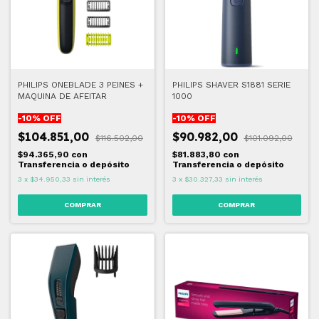
PHILIPS ONEBLADE 3 PEINES +
PHILIPS SHAVER S1881 SERIE
MAQUINA DE AFEITAR
1000
-
10
% OFF
-
10
% OFF
$104.851,00
$90.982,00
$116.502,00
$101.092,00
$94.365,90
con
$81.883,80
con
Transferencia o depósito
Transferencia o depósito
3
x
$34.950,33
sin interés
3
x
$30.327,33
sin interés