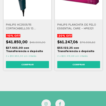
PHILIPS HC3505/15
PHILIPS PLANCHITA DE PELO
CORTACABELLOS 13
ESSENTIAL CARE - HP8321
POSICIONES
-
10
% OFF
-
20
% OFF
$41.850,00
$61.247,06
$46.500,00
$76.558,83
$37.665,00
con
$55.122,35
con
Transferencia o depósito
Transferencia o depósito
3
x
$13.950,00
sin interés
3
x
$20.415,69
sin interés