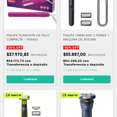
PHILIPS PLANCHITA DE PELO
PHILIPS ONEBLADE 2 PEINES +
COMPACTA - HP8401
MAQUINA DE AFEITAR
-
20
% OFF
-
10
% OFF
$37.970,83
$55.887,00
$47.463,54
$62.097,00
$34.173,75
con
$50.298,30
con
Transferencia o depósito
Transferencia o depósito
3
x
$12.656,94
sin interés
3
x
$18.629,00
sin interés
GRATIS
GRATIS