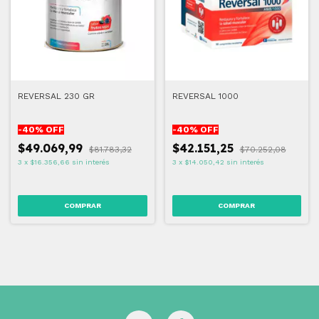
REVERSAL 230 GR
REVERSAL 1000
-
40
% OFF
-
40
% OFF
$49.069,99
$42.151,25
$81.783,32
$70.252,08
3
x
$16.356,66
sin interés
3
x
$14.050,42
sin interés