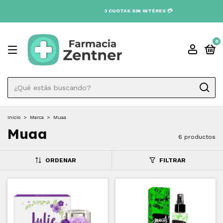
3 CUOTAS SIN INTÉRES 💳
0
Inicio
>
Marca
>
Muaa
Muaa
6 productos
ORDENAR
FILTRAR