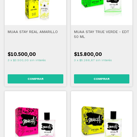
MUAA STAY REAL AMARILLO
MUAA STAY TRUE VERDE - EDT
50 ML
$10.500,00
$15.800,00
3
x
$3.500,00
sin interés
3
x
$5.266,67
sin interés