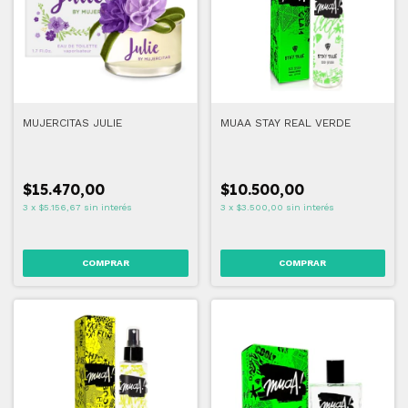
MUJERCITAS JULIE
MUAA STAY REAL VERDE
$15.470,00
$10.500,00
3
x
$5.156,67
sin interés
3
x
$3.500,00
sin interés