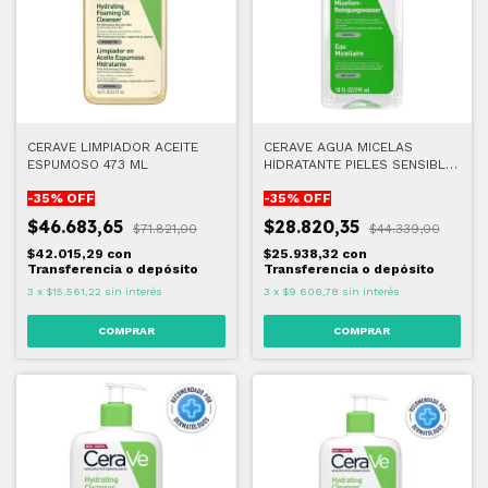
CERAVE LIMPIADOR ACEITE
CERAVE AGUA MICELAS
ESPUMOSO 473 ML
HIDRATANTE PIELES SENSIBLE
295 ML
-
35
% OFF
-
35
% OFF
$46.683,65
$28.820,35
$71.821,00
$44.339,00
$42.015,29
con
$25.938,32
con
Transferencia o depósito
Transferencia o depósito
3
x
$15.561,22
sin interés
3
x
$9.606,78
sin interés