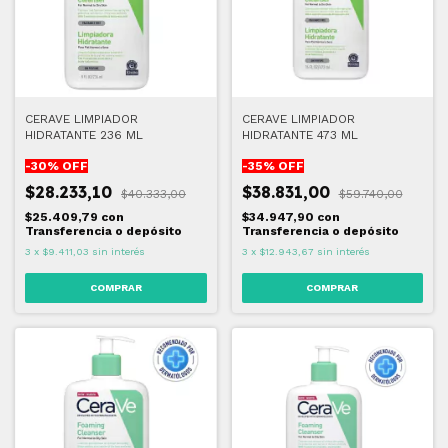
CERAVE LIMPIADOR
CERAVE LIMPIADOR
HIDRATANTE 236 ML
HIDRATANTE 473 ML
-
30
% OFF
-
35
% OFF
$28.233,10
$38.831,00
$40.333,00
$59.740,00
$25.409,79
con
$34.947,90
con
Transferencia o depósito
Transferencia o depósito
3
x
$9.411,03
sin interés
3
x
$12.943,67
sin interés