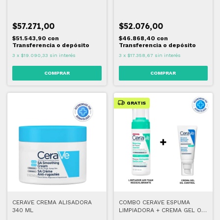
$57.271,00
$52.076,00
$51.543,90
con
$46.868,40
con
Transferencia o depósito
Transferencia o depósito
3
x
$19.090,33
sin interés
3
x
$17.358,67
sin interés
GRATIS
CERAVE CREMA ALISADORA
COMBO CERAVE ESPUMA
340 ML
LIMPIADORA + CREMA GEL OIL
CONTROL