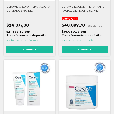
CERAVE CREMA REPARADORA
CERAVE LOCION HIDRATANTE
DE MANOS 50 ML
FACIAL DE NOCHE 52 ML
-
30
% OFF
$24.077,00
$40.089,70
$57.271,00
$21.669,30
con
$36.080,73
con
Transferencia o depósito
Transferencia o depósito
3
x
$8.025,67
sin interés
3
x
$13.363,23
sin interés