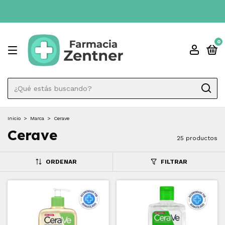
3 CUOTAS SIN INTÉRES 💳
ENVI
0
Inicio
>
Marca
>
Cerave
Cerave
25 productos
ORDENAR
FILTRAR