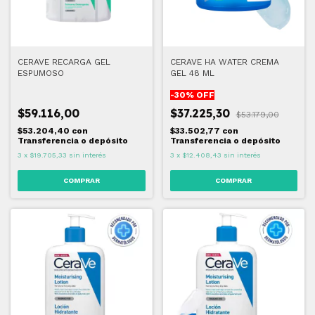
CERAVE RECARGA GEL
CERAVE HA WATER CREMA
ESPUMOSO
GEL 48 ML
-
30
% OFF
$59.116,00
$37.225,30
$53.179,00
$53.204,40
con
$33.502,77
con
Transferencia o depósito
Transferencia o depósito
3
x
$19.705,33
sin interés
3
x
$12.408,43
sin interés