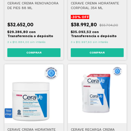
CERAVE CREMA RENOVADORA
CERAVE CREMA HIDRATANTE
DE PIES 88 ML
CORPORAL 354 ML
-
30
% OFF
$32.652,00
$38.992,80
$55.704,00
$29.386,80
con
$35.093,52
con
Transferencia o depósito
Transferencia o depósito
3
x
$10.884,00
sin interés
3
x
$12.997,60
sin interés
CERAVE CREMA HIDRATANTE
CERAVE RECARGA CREMA