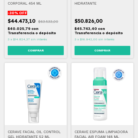
CORPORAL 454 ML
HIDRATANTE
-
30
% OFF
$44.473,10
$50.826,00
$63.533,00
$40.025,79
con
$45.743,40
con
Transferencia o depósito
Transferencia o depósito
3
x
$14.824,37
sin interés
3
x
$16.942,00
sin interés
CERAVE FACIAL OIL CONTROL
CERAVE ESPUMA LIMPIADORA
GEL HIDRATANTE 52 ML
FACIAL AIR FOAM 148 ML