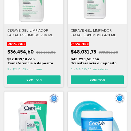
CERAVE GEL LIMPIADOR
CERAVE GEL LIMPIADOR
FACIAL ESPUMOSO 236 ML
FACIAL ESPUMOSO 473 ML
-
30
% OFF
-
35
% OFF
$36.454,60
$48.031,75
$52.078,00
$73.895,00
$32.809,14
con
$43.228,58
con
Transferencia o depósito
Transferencia o depósito
3
x
$12.151,53
sin interés
3
x
$16.010,58
sin interés