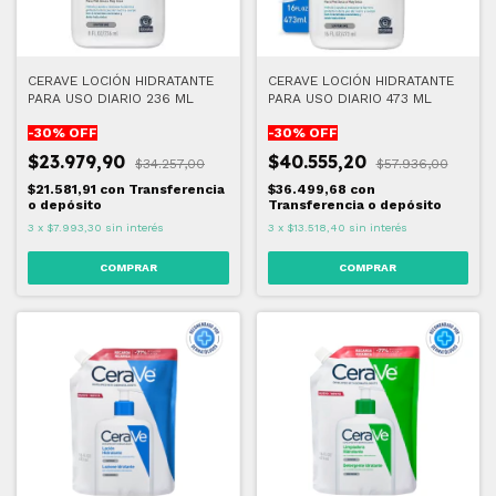
CERAVE LOCIÓN HIDRATANTE
CERAVE LOCIÓN HIDRATANTE
PARA USO DIARIO 236 ML
PARA USO DIARIO 473 ML
-
30
% OFF
-
30
% OFF
$23.979,90
$40.555,20
$34.257,00
$57.936,00
$21.581,91
con
Transferencia
$36.499,68
con
o depósito
Transferencia o depósito
3
x
$7.993,30
sin interés
3
x
$13.518,40
sin interés