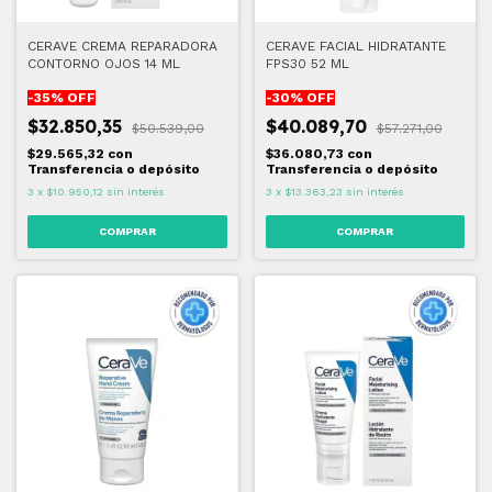
CERAVE CREMA REPARADORA
CERAVE FACIAL HIDRATANTE
CONTORNO OJOS 14 ML
FPS30 52 ML
-
35
% OFF
-
30
% OFF
$32.850,35
$40.089,70
$50.539,00
$57.271,00
$29.565,32
con
$36.080,73
con
Transferencia o depósito
Transferencia o depósito
3
x
$10.950,12
sin interés
3
x
$13.363,23
sin interés