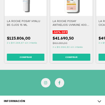
LA ROCHE POSAY HYALU
LA ROCHE POSAY
LA 
B5 OJOS 15 ML
ANTHELIOS UVMUNE 400
CICA
ULTRA FLUIDO INVISIBLE
-
50
% OFF
FPS50+ COLOR
$123.806,00
$41.690,50
$49
3
x
$41.268,67
sin interés
$83.381,00
3
x
$
3
x
$13.896,83
sin interés
INFORMACIÓN