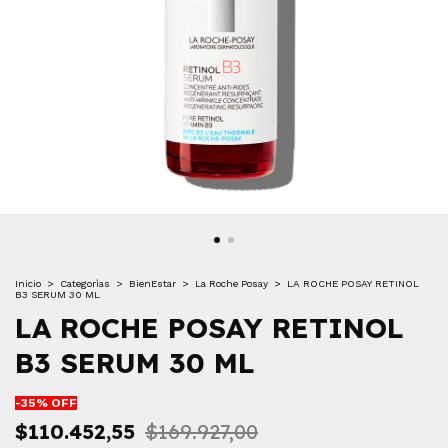
Inicio
>
Categorìas
>
BienEstar
>
La Roche Posay
>
LA ROCHE POSAY RETINOL
B3 SERUM 30 ML
LA ROCHE POSAY RETINOL
B3 SERUM 30 ML
-
35
% OFF
$110.452,55
$169.927,00