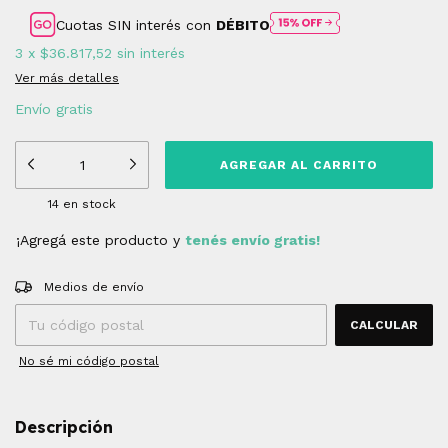
Cuotas SIN interés con
DÉBITO
3
x
$36.817,52
sin interés
Ver más detalles
Envío gratis
14
en stock
¡Agregá este producto y
tenés envío gratis!
Entregas para el CP:
CAMBIAR CP
Medios de envío
CALCULAR
No sé mi código postal
Descripción