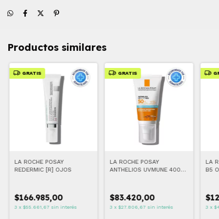
Productos similares
GRATIS
GRATIS
G
LA ROCHE POSAY
LA ROCHE POSAY
LA 
REDERMIC [R] OJOS
ANTHELIOS UVMUNE 400
B5 O
CREMA HIDRATANTE
FPS50+ 50 ML
$166.985,00
$83.420,00
$12
3
x
$55.661,67
sin interés
3
x
$27.806,67
sin interés
3
x
$