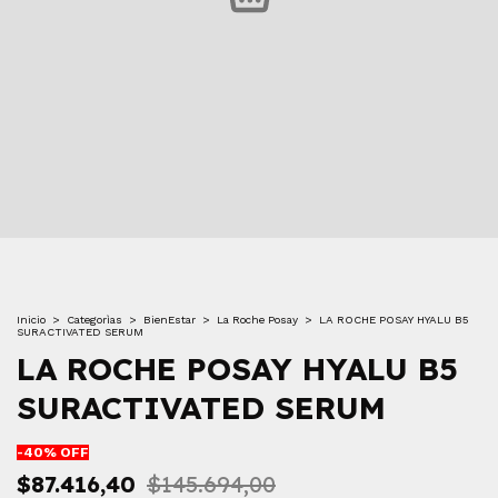
Inicio
>
Categorìas
>
BienEstar
>
La Roche Posay
>
LA ROCHE POSAY HYALU B5
SURACTIVATED SERUM
LA ROCHE POSAY HYALU B5
SURACTIVATED SERUM
-
40
% OFF
$87.416,40
$145.694,00