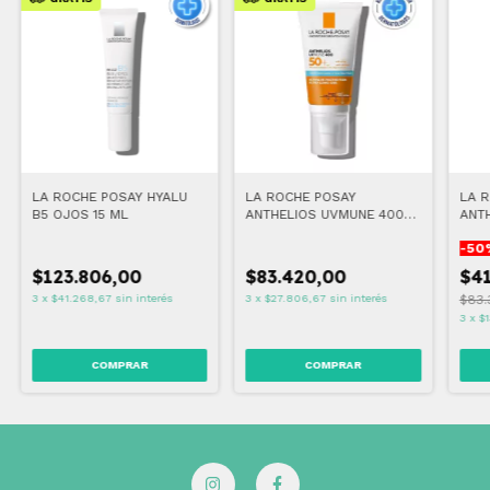
LA ROCHE POSAY HYALU
LA ROCHE POSAY
LA 
B5 OJOS 15 ML
ANTHELIOS UVMUNE 400
ANT
CREMA HIDRATANTE
ULTR
-
50
FPS50+ 50 ML
FPS
$123.806,00
$83.420,00
$41
3
x
$41.268,67
sin interés
3
x
$27.806,67
sin interés
$83.
3
x
$