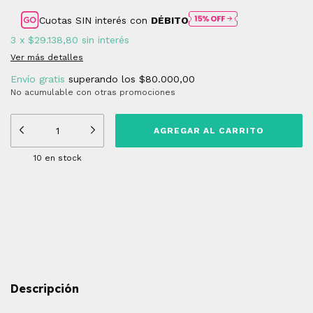
Cuotas SIN interés con
DÉBITO
3
x
$29.138,80
sin interés
Ver más detalles
Envío gratis
superando los
$80.000,00
No acumulable con otras promociones
10
en stock
Medios de envío
Entregas para el CP:
CAMBIAR CP
CALCULAR
Descripción