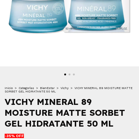
Inicio
>
Categorìas
>
BienEstar
>
Vichy
>
VICHY MINERAL 89 MOISTURE MATTE
SORBET GEL HIDRATANTE 50 ML
VICHY MINERAL 89
MOISTURE MATTE SORBET
GEL HIDRATANTE 50 ML
-
35
% OFF