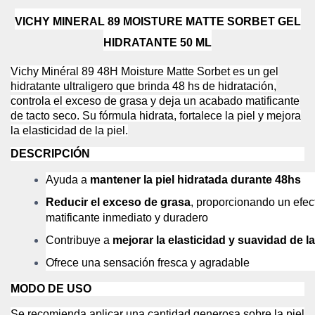
VICHY MINERAL 89 MOISTURE MATTE SORBET GEL
HIDRATANTE 50 ML
Vichy Minéral 89 48H Moisture Matte Sorbet es un gel
hidratante ultraligero que brinda 48 hs de hidratación,
controla el exceso de grasa y deja un acabado matificante
de tacto seco. Su fórmula hidrata, fortalece la piel y mejora
la elasticidad de la piel.
DESCRIPCIÓN
Ayuda a
mantener la piel hidratada durante 48hs
Reducir el exceso de grasa
, proporcionando un efec
matificante inmediato y duradero
Contribuye a
mejorar la elasticidad y suavidad de la
Ofrece una sensación fresca y agradable
MODO DE USO
Se recomienda aplicar una cantidad generosa sobre la piel