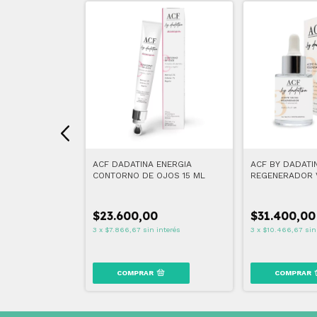
ULOS 250 ML
ACF DADATINA ENERGIA
ACF BY DADATI
CONTORNO DE OJOS 15 ML
REGENERADOR 
$23.600,00
$31.400,00
interés
3
x
$7.866,67
sin interés
3
x
$10.466,67
sin