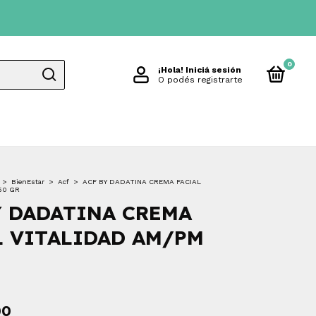
0
¡Hola!
Iniciá sesión
O podés registrarte
>
BienEstar
>
Acf
>
ACF BY DADATINA CREMA FACIAL
50 GR
Y DADATINA CREMA
L VITALIDAD AM/PM
00