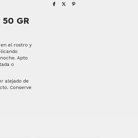
 50 GR
en el rostro y
plicando
 noche. Apto
itada o
r alejado de
acto. Conserve