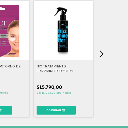
ONTORNO DE
NIC TRATAMIENTO
ACF BY DADATI
FRIZZMINEITOR 215 ML
FACIAL DEFENS
$15.790,00
$32.400,00
nterés
3
x
$5.263,33
sin interés
3
x
$10.800,00
sin