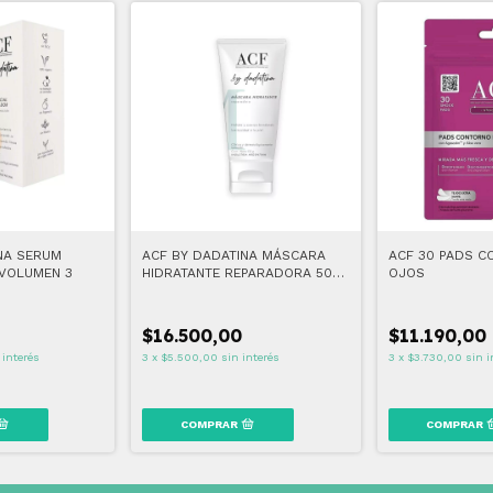
NA SERUM
ACF BY DADATINA MÁSCARA
ACF 30 PADS C
VOLUMEN 3
HIDRATANTE REPARADORA 50
OJOS
ML
$16.500,00
$11.190,00
 interés
3
x
$5.500,00
sin interés
3
x
$3.730,00
sin i