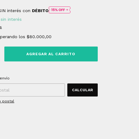
SIN interés con
DÉBITO
sin interés
s
uperando los
$80.000,00
 CP:
CAMBIAR CP
envío
CALCULAR
o postal