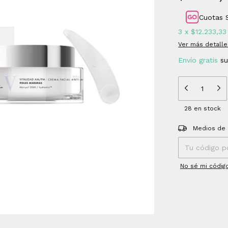
Cuotas 
3
x
$12.233,33
Ver más detalle
Envío gratis
s
28
en stock
Entregas para el
Medios de 
No sé mi códig