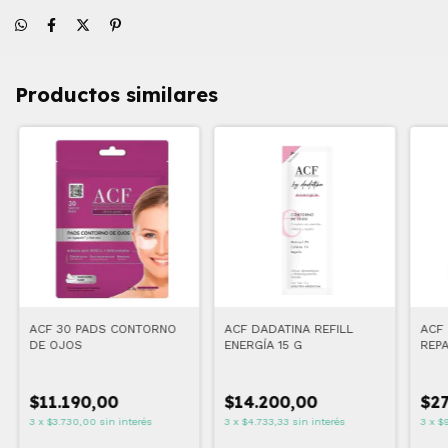
Productos similares
ACF 30 PADS CONTORNO
ACF DADATINA REFILL
ACF
DE OJOS
ENERGÍA 15 G
REP
BAL
$11.190,00
$14.200,00
$27
3
x
$3.730,00
sin interés
3
x
$4.733,33
sin interés
3
x
$