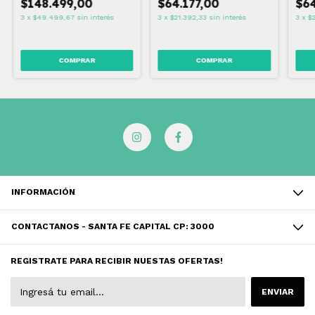
$148.499,00
$64.177,00
$64
3
x
$49.499,67
sin interés
3
x
$21.392,33
sin interés
3
x
$2
INFORMACIÓN
CONTACTANOS - SANTA FE CAPITAL CP: 3000
REGISTRATE PARA RECIBIR NUESTAS OFERTAS!