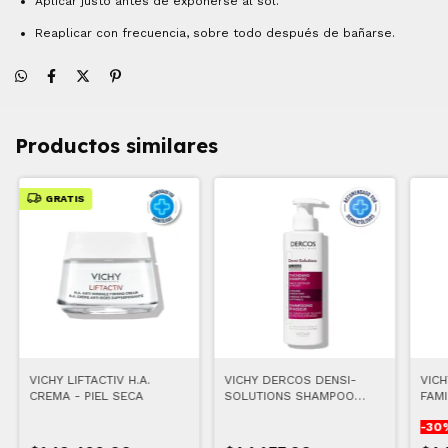
Aplicar justo antes de exponerse al sol.
Reaplicar con frecuencia, sobre todo después de bañarse.
Productos similares
GRATIS
VICHY LIFTACTIV H.A.
VICHY DERCOS DENSI-
VICH
CREMA - PIEL SECA
SOLUTIONS SHAMPOO
FAMI
DENSIFICADOR 250 ML
-
30