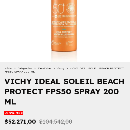
Inicio
>
Categorìas
>
BienEstar
>
Vichy
>
VICHY IDEAL SOLEIL BEACH PROTECT
FPS50 SPRAY 200 ML
VICHY IDEAL SOLEIL BEACH
PROTECT FPS50 SPRAY 200
ML
-
50
% OFF
$52.271,00
$104.542,00