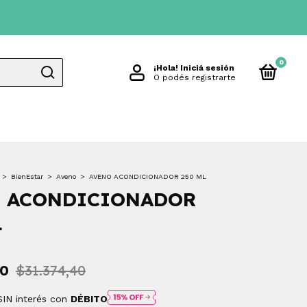
0
¡Hola!
Iniciá sesión
O podés registrarte
>
BienEstar
>
Aveno
>
AVENO ACONDICIONADOR 250 ML
 ACONDICIONADOR
L
80
$31.374,40
SIN interés con
DÉBITO