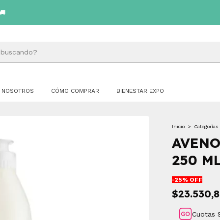
NOSOTROS
CÓMO COMPRAR
BIENESTAR EXPO
Inicio
>
Categorìas
AVENO
250 M
-
25
% OFF
$23.530,
Cuotas 