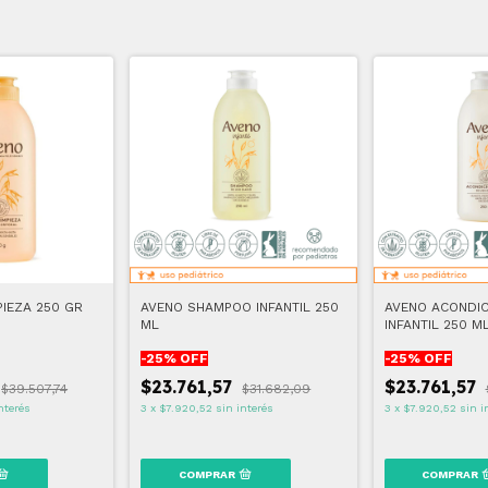
PIEZA 250 GR
AVENO SHAMPOO INFANTIL 250
AVENO ACONDI
ML
INFANTIL 250 M
-
25
% OFF
-
25
% OFF
$23.761,57
$23.761,57
$39.507,74
$31.682,09
nterés
3
x
$7.920,52
sin interés
3
x
$7.920,52
sin i