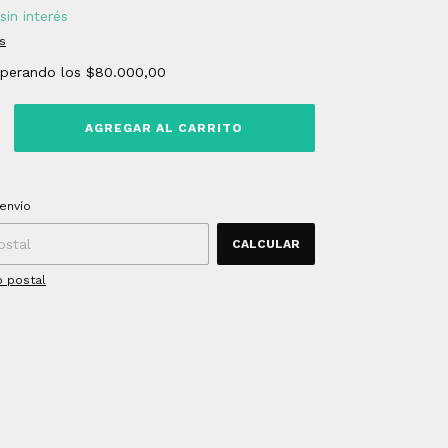
sin interés
s
uperando los
$80.000,00
 CP:
CAMBIAR CP
envío
CALCULAR
o postal