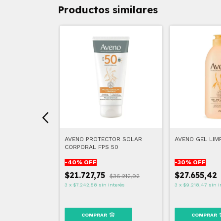
Productos similares
O 250ml
AVENO PROTECTOR SOLAR
AVENO GEL LIM
CORPORAL FPS 50
-
40
% OFF
-
30
% OFF
8
$21.727,75
$27.655,42
$31.387,18
$36.212,92
interés
3
x
$7.242,58
sin interés
3
x
$9.218,47
sin i