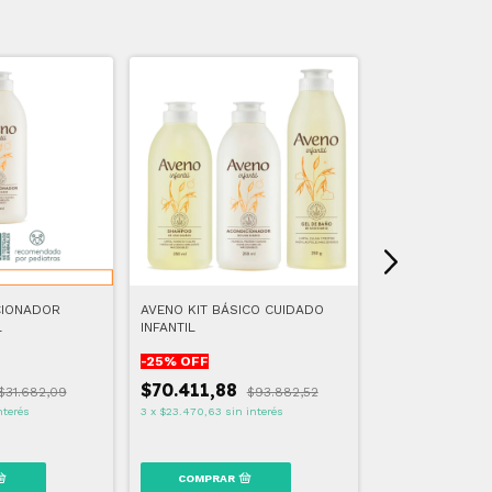
CIONADOR
AVENO KIT BÁSICO CUIDADO
AVENO EMULSIO
L
INFANTIL
-
25
% OFF
-
25
% OFF
$70.411,88
$31.682,09
$93.882,52
$33.269,02
nterés
3
x
$23.470,63
sin interés
3
x
$11.089,67
sin 