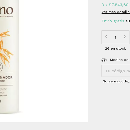
3
x
$7.843,60
Ver más detalle
Envío gratis
s
26
en stock
Entregas para el
Medios de 
No sé mi códig