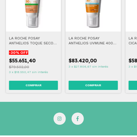
LA ROCHE POSAY
LA ROCHE POSAY
LA 
ANTHELIOS TOQUE SECO
ANTHELIOS UVMUNE 400
CIC
COLOR FPS50+ 50 ML
CREMA HIDRATANTE
FPS5
-
30
% OFF
FPS50+ 50 ML
$55.651,40
$83.420,00
$58
$79.502,00
3
x
$27.806,67
sin interés
3
x
$
3
x
$18.550,47
sin interés