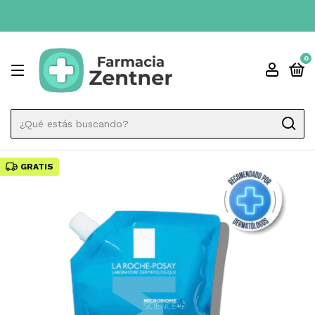
E
0
GRATIS